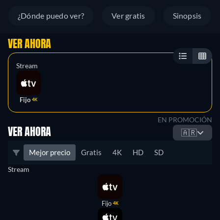
¿Dónde puedo ver?
Ver gratis
Sinopsis
VER AHORA
Stream
Fijo
4K
EN PROMOCIÓN
VER AHORA
🇦🇷
Mejor precio
Gratis
4K
HD
SD
Stream
Fijo
4K