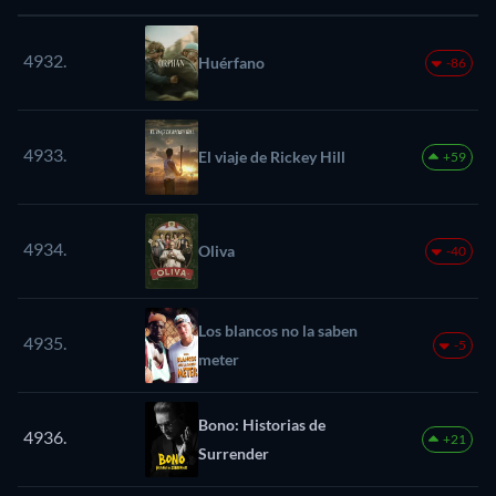
4932.
Huérfano
-86
4933.
El viaje de Rickey Hill
+59
4934.
Oliva
-40
Los blancos no la saben
4935.
-5
meter
Bono: Historias de
4936.
+21
Surrender