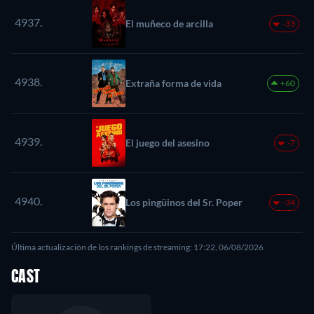
4937.
El muñeco de arcilla
-33
4938.
Extraña forma de vida
+60
4939.
El juego del asesino
-7
4940.
Los pingüinos del Sr. Poper
-34
Última actualización de los rankings de streaming: 17:22, 06/08/2026
CAST