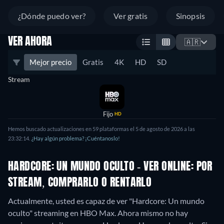
¿Dónde puedo ver?
Ver gratis
Sinopsis
VER AHORA
🇦🇷
Mejor precio
Gratis
4K
HD
SD
Stream
Fijo
HD
Hemos buscado actualizaciones en 59 plataformas el 5 de agosto de 2026 a las
23:32:14.
¿Hay algún problema? ¡Cuéntanoslo!
HARDCORE: UN MUNDO OCULTO - VER ONLINE: POR
STREAM, COMPRARLO O RENTARLO
Actualmente, usted es capaz de ver "Hardcore: Un mundo
oculto" streaming en HBO Max.
Ahora mismo no hay