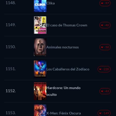
1148.
Clika
-97
1149.
El caso de Thomas Crown
-40
1150.
Animales nocturnos
-50
1151.
Los Caballeros del Zodíaco
-220
Hardcore: Un mundo
1152.
-43
oculto
1153.
X-Men: Fénix Oscura
-149