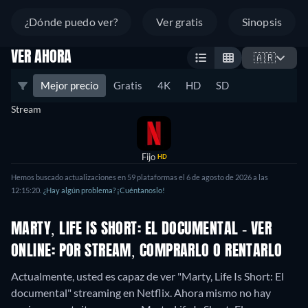
¿Dónde puedo ver?
Ver gratis
Sinopsis
VER AHORA
🇦🇷
Mejor precio
Gratis
4K
HD
SD
Stream
Fijo
HD
Hemos buscado actualizaciones en 59 plataformas el 6 de agosto de 2026 a las
12:15:20.
¿Hay algún problema? ¡Cuéntanoslo!
MARTY, LIFE IS SHORT: EL DOCUMENTAL - VER
ONLINE: POR STREAM, COMPRARLO O RENTARLO
Actualmente, usted es capaz de ver "Marty, Life Is Short: El
documental" streaming en Netflix.
Ahora mismo no hay