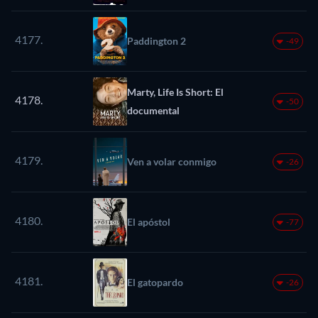
4177.
Paddington 2
-49
Marty, Life Is Short: El
4178.
-50
documental
4179.
Ven a volar conmigo
-26
4180.
El apóstol
-77
4181.
El gatopardo
-26