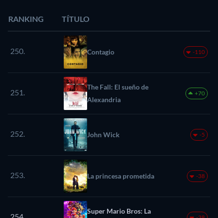
RANKING
TÍTULO
250.
Contagio
-110
The Fall: El sueño de
251.
+70
Alexandria
252.
John Wick
-5
253.
La princesa prometida
-38
Super Mario Bros: La
254.
-38