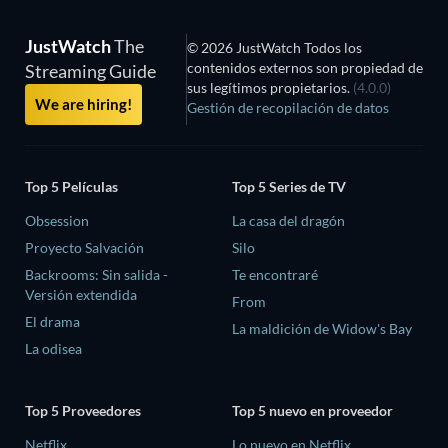
JustWatch
The
© 2026 JustWatch Todos los
contenidos externos son propiedad de
Streaming Guide
sus legítimos propietarios.
(4.0.0)
We are hiring!
Gestión de recopilación de datos
Top 5 Películas
Top 5 Series de TV
Obsession
La casa del dragón
Proyecto Salvación
Silo
Backrooms: Sin salida -
Te encontraré
Versión extendida
From
El drama
La maldición de Widow's Bay
La odisea
Top 5 Proveedores
Top 5 nuevo en proveedor
Netflix
Lo nuevo en Netflix