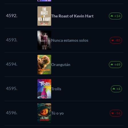
4592.
The Roast of Kevin Hart
+14
4593.
Nunca estamos solos
-85
4594.
Orangután
+49
4595.
Trolls
+4
4596.
Tú o yo
-16