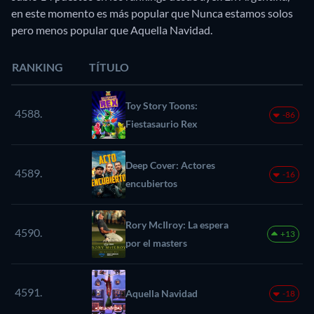
en este momento es más popular que Nunca estamos solos
pero menos popular que Aquella Navidad.
RANKING
TÍTULO
Toy Story Toons:
4588.
-86
Fiestasaurio Rex
Deep Cover: Actores
4589.
-16
encubiertos
Rory McIlroy: La espera
4590.
+13
por el masters
4591.
Aquella Navidad
-18