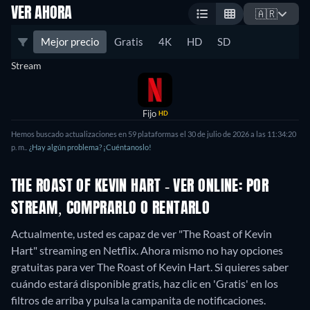
VER AHORA
🇦🇷
Mejor precio
Gratis
4K
HD
SD
Stream
Fijo
HD
Hemos buscado actualizaciones en
59
plataformas el
30 de julio de 2026
a las
11:34:20
p. m.
.
¿Hay algún problema? ¡Cuéntanoslo!
THE ROAST OF KEVIN HART - VER ONLINE: POR
STREAM, COMPRARLO O RENTARLO
Actualmente, usted es capaz de ver "The Roast of Kevin
Hart" streaming en Netflix.
Ahora mismo no hay opciones
gratuitas para ver The Roast of Kevin Hart. Si quieres saber
cuándo estará disponible gratis, haz clic en 'Gratis' en los
filtros de arriba y pulsa la campanita de notificaciones.