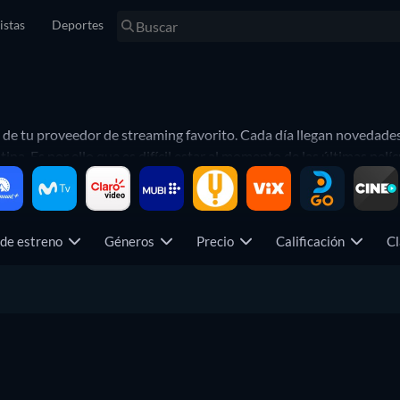
istas
Deportes
 de tu proveedor de streaming favorito. Cada día llegan novedade
a. Es por ello que es difícil estar al momento de las últimas pelíc
ne) no vas a perderte ninguna de las películas nuevas de tu servic
treaming. Además, aún puedes seguir aplicando otros filtros como 
 de estreno
Géneros
Precio
Calificación
Cl
018
,
del 2019
y del año que quieras.