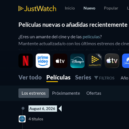
Inicio
Nuevo
Popular
L
Películas nuevas o añadidas recientemente
¿Eres un amante del cine y de las
películas
?
Mantente actualizada/o con los últimos estrenos de cine
Movistar Play
y más proveedores de streaming de Argentin
Con la línea de tiempo de novedades de JustWatch (Timeli
página actual de novedades y filtrar por proveedor de s
Ver todo
Películas
Series
Año
ver las
películas nuevas del 2017
,
películas nuevas del 2
FILTROS
Los estrenos
Próximamente
Ofertas
August 6, 2026
4 títulos