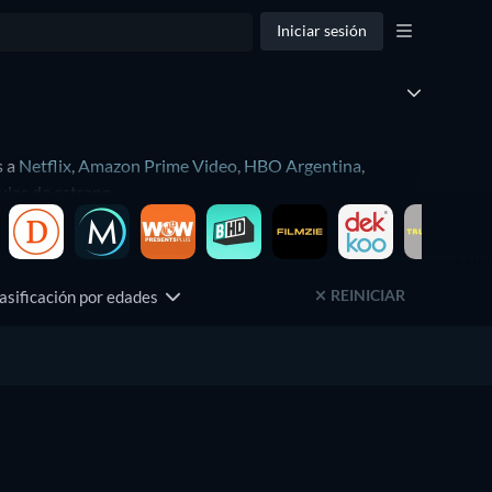
Iniciar sesión
s a
Netflix
,
Amazon Prime Video
,
HBO Argentina
,
ulas de estreno.
io de vídeo online. Solamente, necesitas entrar en la
el de género o año de lanzamiento. De esta forma podrás
REINICIAR
asificación por edades