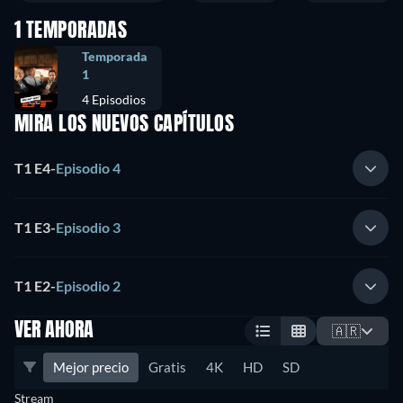
1 TEMPORADAS
Temporada
1
4 Episodios
MIRA LOS NUEVOS CAPÍTULOS
T1 E4
-
Episodio 4
T1 E3
-
Episodio 3
T1 E2
-
Episodio 2
VER AHORA
🇦🇷
Mejor precio
Gratis
4K
HD
SD
Stream