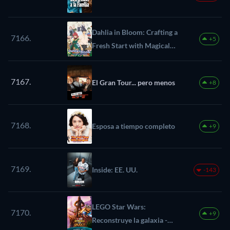
Dahlia in Bloom: Crafting a
7166.
+5
Fresh Start with Magical
Tools
7167.
El Gran Tour... pero menos
+8
7168.
Esposa a tiempo completo
+9
7169.
Inside: EE. UU.
-143
LEGO Star Wars:
7170.
+9
Reconstruye la galaxia -