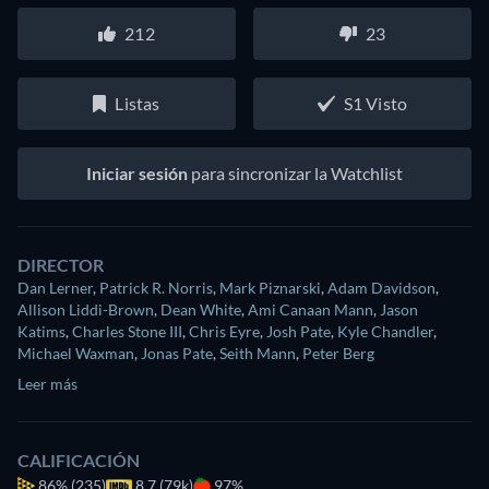
212
23
Listas
S1 Visto
Iniciar sesión
para sincronizar la Watchlist
DIRECTOR
Dan Lerner
,
Patrick R. Norris
,
Mark Piznarski
,
Adam Davidson
,
Allison Liddi-Brown
,
Dean White
,
Ami Canaan Mann
,
Jason
Katims
,
Charles Stone III
,
Chris Eyre
,
Josh Pate
,
Kyle Chandler
,
Michael Waxman
,
Jonas Pate
,
Seith Mann
,
Peter Berg
Leer más
CALIFICACIÓN
86%
(235)
8.7 (79k)
97%