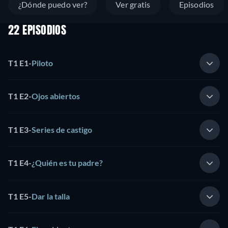
¿Dónde puedo ver?
Ver gratis
Episodios
22 EPISODIOS
T1 E1
-
Piloto
T1 E2
-
Ojos abiertos
T1 E3
-
Series de castigo
T1 E4
-
¿Quién es tu padre?
T1 E5
-
Dar la talla