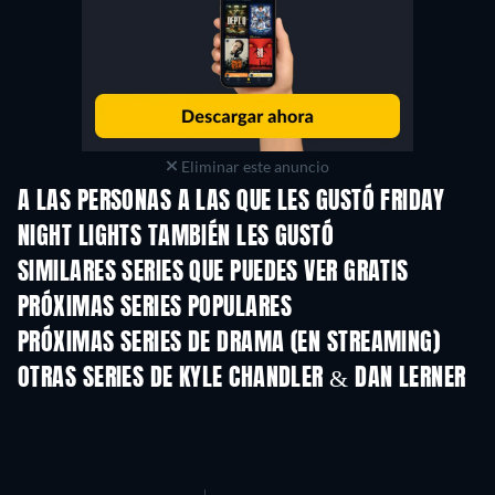
Eliminar este anuncio
A LAS PERSONAS A LAS QUE LES GUSTÓ FRIDAY
NIGHT LIGHTS TAMBIÉN LES GUSTÓ
TV
TV
SIMILARES SERIES QUE PUEDES VER GRATIS
TV
PRÓXIMAS SERIES POPULARES
TV
TV
PRÓXIMAS SERIES DE DRAMA (EN STREAMING)
Temporada 4
Temporada 6
Tempora
OTRAS SERIES DE KYLE CHANDLER & DAN LERNER
TV
TV