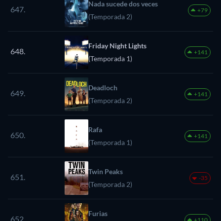
Nada sucede dos veces
647.
+79
(Temporada 2)
Friday Night Lights
648.
+141
(Temporada 1)
Deadloch
649.
+141
(Temporada 2)
Rafa
650.
+141
(Temporada 1)
Twin Peaks
651.
-35
(Temporada 2)
Furias
652.
+110