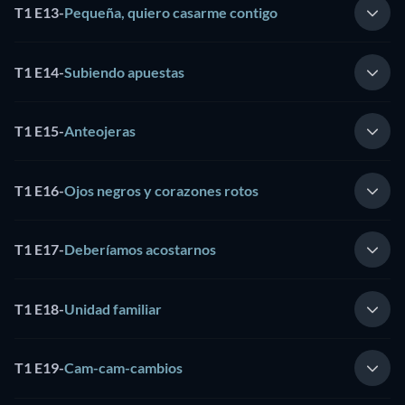
T1 E13
-
Pequeña, quiero casarme contigo
T1 E14
-
Subiendo apuestas
T1 E15
-
Anteojeras
T1 E16
-
Ojos negros y corazones rotos
T1 E17
-
Deberíamos acostarnos
T1 E18
-
Unidad familiar
T1 E19
-
Cam-cam-cambios