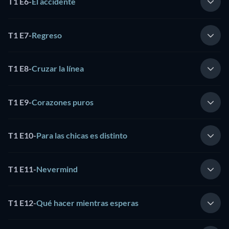
T1 E6
-
El accidente
T1 E7
-
Regreso
T1 E8
-
Cruzar la línea
T1 E9
-
Corazones puros
T1 E10
-
Para las chicas es distinto
T1 E11
-
Nevermind
T1 E12
-
Qué hacer mientras esperas