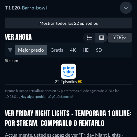
T1 E20
-
Barro-bowl
Mostrar todos los 22 episodios
VER AHORA
🇦🇷
Mejor precio
Gratis
4K
HD
SD
Stream
22 Episodios
HD
Hemos buscado actualizaciones en 59 plataformas el 2 de agosto de 2026 a las
10:26:01.
¿Hay algún problema? ¡Cuéntanoslo!
VER FRIDAY NIGHT LIGHTS - TEMPORADA 1 ONLINE:
POR STREAM, COMPRARLO O RENTARLO
Actualmente, usted es capaz de ver "Friday Night Lights -