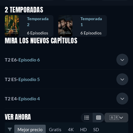
2 TEMPORADAS
Temporada
Temporada
2
1
6 Episodios
6 Episodios
MIRA LOS NUEVOS CAPÍTULOS
T2 E6
-
Episodio 6
T2 E5
-
Episodio 5
T2 E4
-
Episodio 4
VER AHORA
🇦🇷
Mejor precio
Gratis
4K
HD
SD