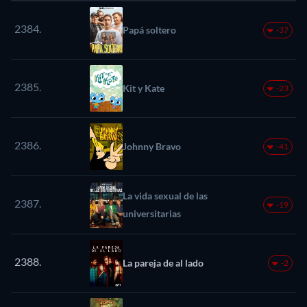
2384.
Papá soltero
-37
2385.
Kit y Kate
-23
2386.
Johnny Bravo
-41
La vida sexual de las
2387.
-19
universitarias
2388.
La pareja de al lado
-2