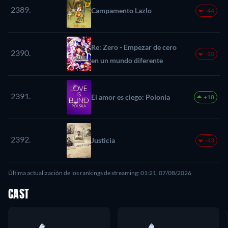
2389.
Campamento Lazlo
-44
Re: Zero - Empezar de cero
2390.
-10
en un mundo diferente
2391.
El amor es ciego: Polonia
+18
2392.
Justicia
-43
Última actualización de los rankings de streaming: 01:21, 07/08/2026
CAST