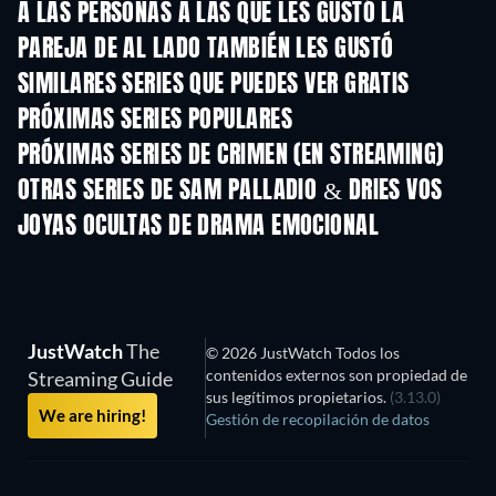
A LAS PERSONAS A LAS QUE LES GUSTÓ LA
PAREJA DE AL LADO TAMBIÉN LES GUSTÓ
TV
TV
SIMILARES SERIES QUE PUEDES VER GRATIS
TV
TV
PRÓXIMAS SERIES POPULARES
TV
TV
PRÓXIMAS SERIES DE CRIMEN (EN STREAMING)
Temporada 6
Temporada 2
Tempora
OTRAS SERIES DE SAM PALLADIO & DRIES VOS
TV
TV
JOYAS OCULTAS DE DRAMA EMOCIONAL
JustWatch
The
© 2026 JustWatch Todos los
contenidos externos son propiedad de
Streaming Guide
sus legítimos propietarios.
(3.13.0)
We are hiring!
Gestión de recopilación de datos