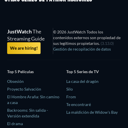
JustWatch
The
© 2026 JustWatch Todos los
contenidos externos son propiedad de
Streaming Guide
sus legítimos propietarios.
(3.13.0)
We are hiring!
Gestión de recopilación de datos
Top 5 Películas
Top 5 Series de TV
Obsesión
La casa del dragón
Proyecto Salvación
Silo
El Hombre Araña: Sin camino
From
a casa
Te encontraré
Backrooms: Sin salida -
La maldición de Widow's Bay
Versión extendida
El drama