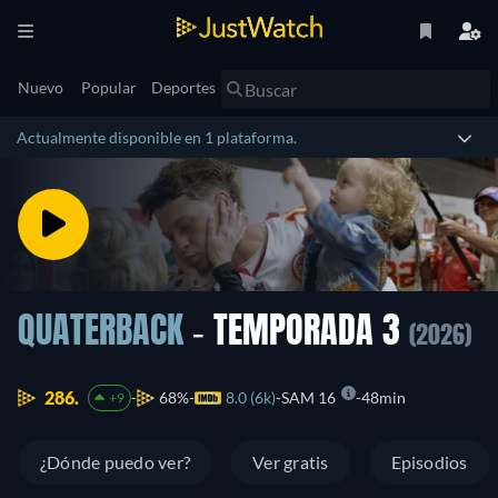
Nuevo
Popular
Deportes
Actualmente disponible en 1 plataforma.
QUATERBACK
- TEMPORADA 3
(2026)
286.
68%
8.0 (6k)
SAM 16
48min
+9
¿Dónde puedo ver?
Ver gratis
Episodios