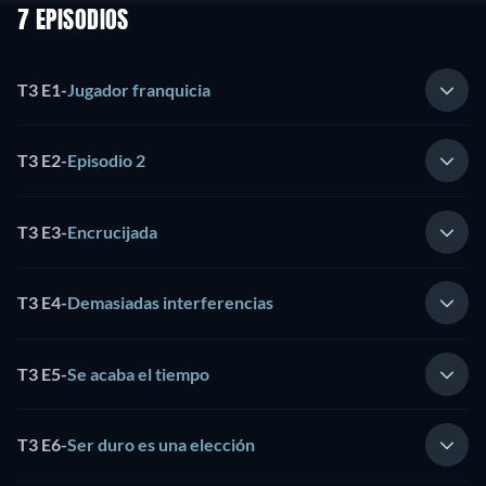
7 EPISODIOS
T3 E1
-
Jugador franquicia
T3 E2
-
Episodio 2
T3 E3
-
Encrucijada
T3 E4
-
Demasiadas interferencias
T3 E5
-
Se acaba el tiempo
T3 E6
-
Ser duro es una elección