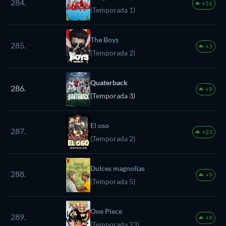
284.
+51
(Temporada 1)
The Boys
285.
+3
(Temporada 2)
Quaterback
286.
+9
(Temporada 3)
El oso
287.
+23
(Temporada 2)
Dulces magnolias
288.
+9
(Temporada 5)
One Piece
289.
+9
(Temporada 23)