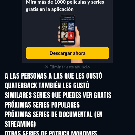
Eliminar este anuncio
A LAS PERSONAS A LAS QUE LES GUSTÓ
QUATERBACK TAMBIÉN LES GUSTÓ
TV
TV
SIMILARES SERIES QUE PUEDES VER GRATIS
TV
TV
PRÓXIMAS SERIES POPULARES
TV
TV
PRÓXIMAS SERIES DE DOCUMENTAL (EN
STREAMING)
Temporada 1
Temporada 1
Tempora
OTRAS SERIES DE PATRICK MAHOMES
TV
TV