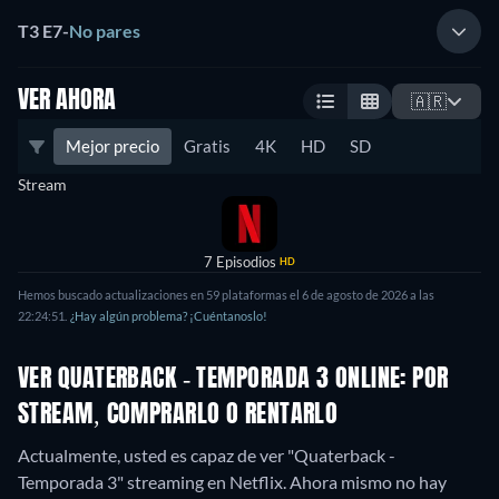
T3 E7
-
No pares
VER AHORA
🇦🇷
Mejor precio
Gratis
4K
HD
SD
Stream
7 Episodios
HD
Hemos buscado actualizaciones en 59 plataformas el 6 de agosto de 2026 a las
22:24:51.
¿Hay algún problema? ¡Cuéntanoslo!
VER QUATERBACK - TEMPORADA 3 ONLINE: POR
STREAM, COMPRARLO O RENTARLO
Actualmente, usted es capaz de ver "Quaterback -
Temporada 3" streaming en Netflix.
Ahora mismo no hay