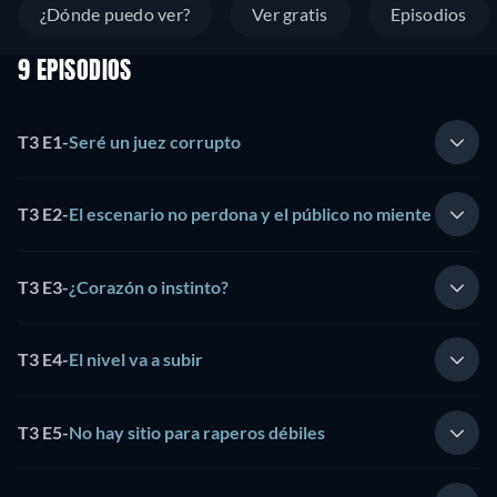
¿Dónde puedo ver?
Ver gratis
Episodios
9 EPISODIOS
T3 E1
-
Seré un juez corrupto
T3 E2
-
El escenario no perdona y el público no miente
T3 E3
-
¿Corazón o instinto?
T3 E4
-
El nivel va a subir
T3 E5
-
No hay sitio para raperos débiles