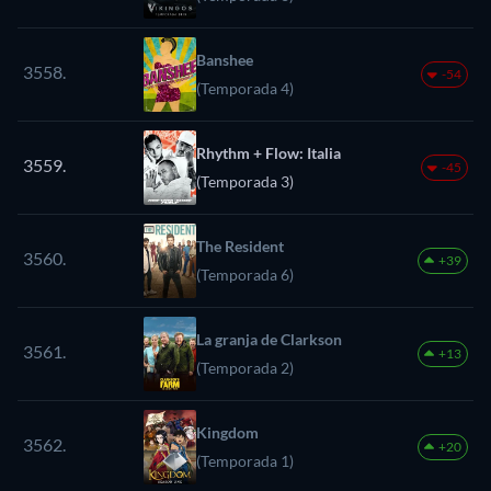
Banshee
3558.
-54
(Temporada 4)
Rhythm + Flow: Italia
3559.
-45
(Temporada 3)
The Resident
3560.
+39
(Temporada 6)
La granja de Clarkson
3561.
+13
(Temporada 2)
Kingdom
3562.
+20
(Temporada 1)