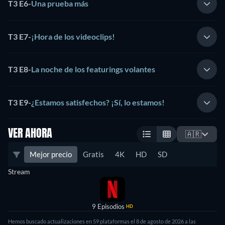
T3 E6
-
Una prueba más
T3 E7
-
¡Hora de los videoclips!
T3 E8
-
La noche de los featurings volantes
T3 E9
-
¿Estamos satisfechos? ¡Sí, lo estamos!
VER AHORA
🇦🇷
Mejor precio
Gratis
4K
HD
SD
Stream
9 Episodios
HD
Hemos buscado actualizaciones en 59 plataformas el 8 de agosto de 2026 a las