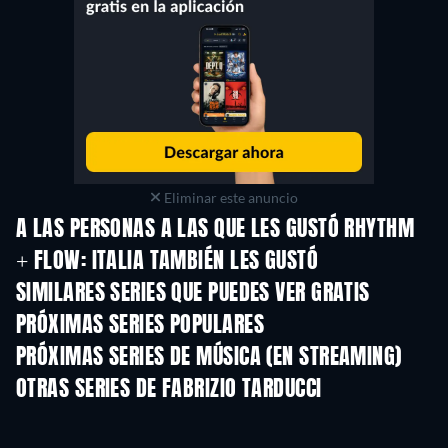
Eliminar este anuncio
A LAS PERSONAS A LAS QUE LES GUSTÓ RHYTHM
+ FLOW: ITALIA TAMBIÉN LES GUSTÓ
TV
TV
SIMILARES SERIES QUE PUEDES VER GRATIS
TV
TV
PRÓXIMAS SERIES POPULARES
TV
TV
PRÓXIMAS SERIES DE MÚSICA (EN STREAMING)
Temporada 1
OTRAS SERIES DE FABRIZIO TARDUCCI
TV
TV