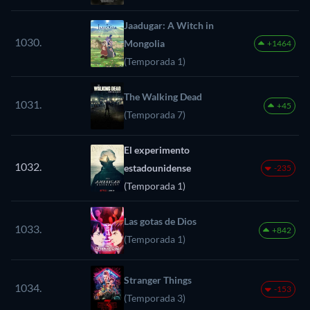
Jaadugar: A Witch in
1030.
Mongolia
+1464
(Temporada 1)
The Walking Dead
1031.
+45
(Temporada 7)
El experimento
1032.
estadounidense
-235
(Temporada 1)
Las gotas de Dios
1033.
+842
(Temporada 1)
Stranger Things
1034.
-153
(Temporada 3)