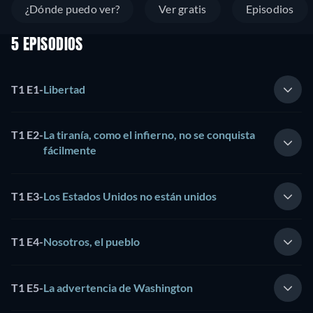
¿Dónde puedo ver?
Ver gratis
Episodios
5 EPISODIOS
T1 E1
-
Libertad
T1 E2
-
La tiranía, como el infierno, no se conquista
fácilmente
T1 E3
-
Los Estados Unidos no están unidos
T1 E4
-
Nosotros, el pueblo
T1 E5
-
La advertencia de Washington