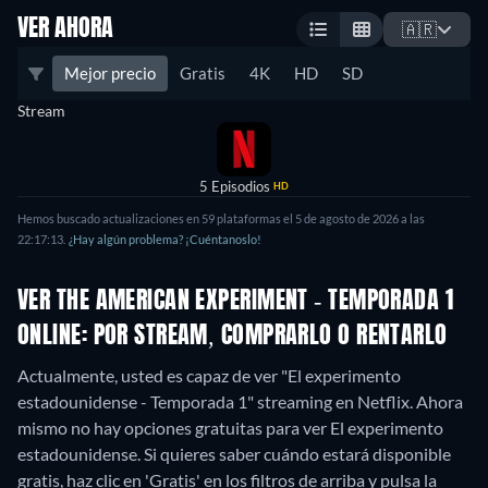
VER AHORA
🇦🇷
Mejor precio
Gratis
4K
HD
SD
Stream
5 Episodios
HD
Hemos buscado actualizaciones en 59 plataformas el 5 de agosto de 2026 a las
22:17:13.
¿Hay algún problema? ¡Cuéntanoslo!
VER THE AMERICAN EXPERIMENT - TEMPORADA 1
ONLINE: POR STREAM, COMPRARLO O RENTARLO
Actualmente, usted es capaz de ver "El experimento
estadounidense - Temporada 1" streaming en Netflix.
Ahora
mismo no hay opciones gratuitas para ver El experimento
estadounidense. Si quieres saber cuándo estará disponible
gratis, haz clic en 'Gratis' en los filtros de arriba y pulsa la