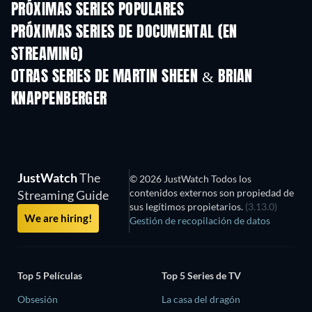
PRÓXIMAS SERIES POPULARES
TV
TV
PRÓXIMAS SERIES DE DOCUMENTAL (EN
STREAMING)
Temporada 1
Temporada 1
Tempora
OTRAS SERIES DE MARTIN SHEEN & BRIAN
KNAPPENBERGER
TV
TV
JustWatch
The
© 2026 JustWatch Todos los
contenidos externos son propiedad de
Streaming Guide
sus legítimos propietarios.
(3.13.0)
We are hiring!
Gestión de recopilación de datos
Top 5 Películas
Top 5 Series de TV
Obsesión
La casa del dragón