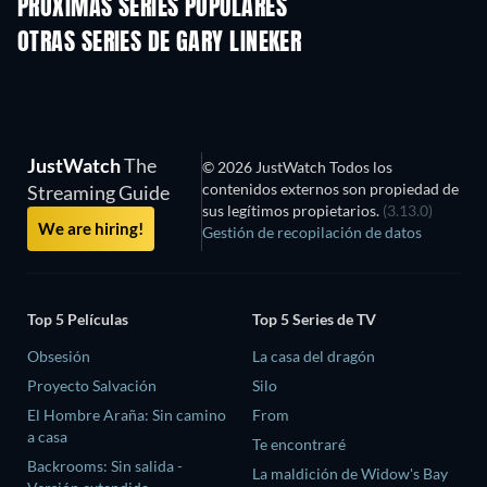
PRÓXIMAS SERIES POPULARES
TV
TV
OTRAS SERIES DE GARY LINEKER
TV
TV
JustWatch
The
© 2026 JustWatch Todos los
contenidos externos son propiedad de
Streaming Guide
sus legítimos propietarios.
(3.13.0)
We are hiring!
Gestión de recopilación de datos
Top 5 Películas
Top 5 Series de TV
Obsesión
La casa del dragón
Proyecto Salvación
Silo
El Hombre Araña: Sin camino
From
a casa
Te encontraré
Backrooms: Sin salida -
La maldición de Widow's Bay