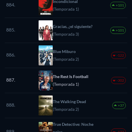
Incondicional
884.
+101
(Temporada 1)
Gracias, ¿el siguiente?
885.
+101
(Temporada 3)
Blue Miburo
886.
-122
(Temporada 2)
The Rest Is Football
887.
-302
(Temporada 1)
The Walking Dead
888.
+37
(Temporada 2)
True Detective: Noche
889.
polar
-133