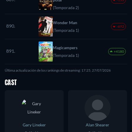
(Temporada 2)
Wonder Man
890.
-692
(Temporada 1)
Magicampers
891.
+4180
(Temporada 1)
Última actualización de los rankings de streaming: 17:25, 27/07/2026
CAST
Gary Lineker
Alan Shearer