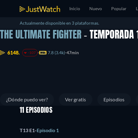
Inicio
Nuevo
Popular
L
Actualmente disponible en 3 plataformas.
THE ULTIMATE FIGHTER
- TEMPORADA 
6148.
7.8 (3.4k)
47min
-107
¿Dónde puedo ver?
Ver gratis
Episodios
11 EPISODIOS
T13 E1
-
Episodio 1