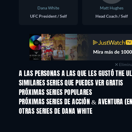
Dana White
Matt Hughes
UFC President / Self
Head Coach / Self
Elimina
A LAS PERSONAS A LAS QUE LES GUSTÓ THE U
TV
TV
SIMILARES SERIES QUE PUEDES VER GRATIS
TV
TV
PRÓXIMAS SERIES POPULARES
TV
TV
PRÓXIMAS SERIES DE ACCIÓN & AVENTURA (E
Temporada 2
Temporada 2
OTRAS SERIES DE DANA WHITE
TV
TV