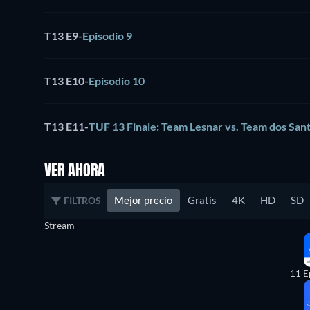
T13 E9
-
Episodio 9
T13 E10
-
Episodio 10
T13 E11
-
TUF 13 Finale: Team Lesnar vs. Team dos San
VER AHORA
Mejor precio
Gratis
4K
HD
SD
FILTROS
Stream
11 E