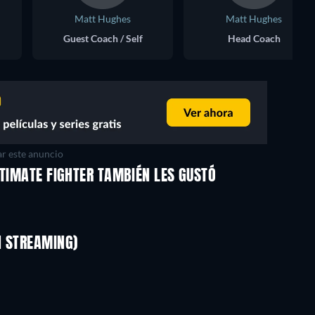
Matt Hughes
Matt Hughes
Guest Coach / Self
Head Coach
r este anuncio
LTIMATE FIGHTER TAMBIÉN LES GUSTÓ
TV
TV
TV
TV
TV
TV
N STREAMING)
Temporada 1
Temporada 4
TV
TV
Del amor a la muerte