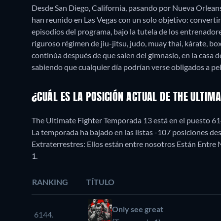
Desde San Diego, California, pasando por Nueva Orleans,
han reunido en Las Vegas con un solo objetivo: convertir
episodios del programa, bajo la tutela de los entrenado
riguroso régimen de jiu-jitsu, judo, muay thai, kárate, b
continúa después de que salen del gimnasio, en la casa d
¿CUÁL ES LA POSICIÓN ACTUAL DE THE ULTIM
The Ultimate Fighter Temporada 13 está en el puesto 61
La temporada ha bajado en las listas -107 posiciones d
Extraterrestres: Ellos están entre nosotros Están Entr
1.
RANKING
TÍTULO
Only see great
6144.