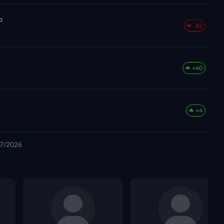
o
-82
+60
+4
07/2026