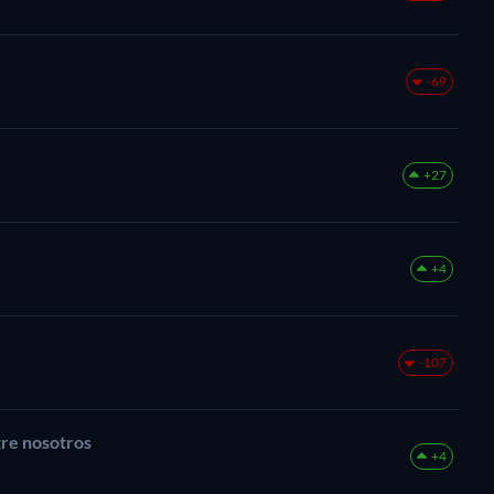
-69
+27
+4
-107
tre nosotros
+4