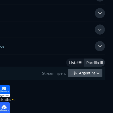
tos
Lista
Parrilla
🇦🇷
Argentina
Streaming en:
pisodios
HD