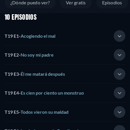
¿Dónde puedo ver?
Ver gratis
Episodios
10 EPISODIOS
T19 E1
-
Acogiendo el mal
T19 E2
-
No soy mi padre
T19 E3
-
Él me matará después
T19 E4
-
Es cien por ciento un monstruo
T19 E5
-
Todos vieron su maldad