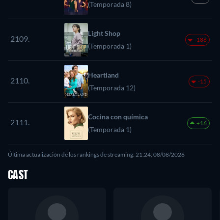
(Temporada 8)
Light Shop
2109.
-186
(Temporada 1)
Heartland
2110.
-15
(Temporada 12)
Cocina con química
2111.
+16
(Temporada 1)
Última actualización de los rankings de streaming: 21:24, 08/08/2026
CAST