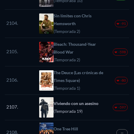
(Temporada 10)
Sin límites con Chris
2104.
Hemsworth
-91
(Temporada 2)
Bleach: Thousand-Year
2105.
Blood War
-598
(Temporada 2)
The Deuce (Las crónicas de
2106.
Times Square)
-80
(Temporada 1)
Viviendo con un asesino
2107.
-597
(Temporada 19)
One Tree Hill
2108.
—