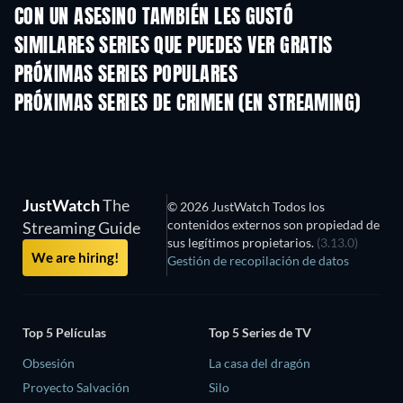
CON UN ASESINO TAMBIÉN LES GUSTÓ
TV
TV
SIMILARES SERIES QUE PUEDES VER GRATIS
TV
TV
PRÓXIMAS SERIES POPULARES
TV
TV
PRÓXIMAS SERIES DE CRIMEN (EN STREAMING)
Temporada 6
Temporada 2
Tempora
JustWatch
The
© 2026 JustWatch Todos los
contenidos externos son propiedad de
Streaming Guide
sus legítimos propietarios.
(3.13.0)
We are hiring!
Gestión de recopilación de datos
Top 5 Películas
Top 5 Series de TV
Obsesión
La casa del dragón
Proyecto Salvación
Silo