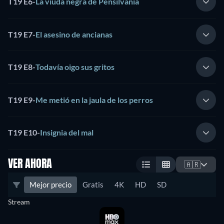
T19 E6
-
La viuda negra de Pensilvania
T19 E7
-
El asesino de ancianas
T19 E8
-
Todavía oigo sus gritos
T19 E9
-
Me metió en la jaula de los perros
T19 E10
-
Insignia del mal
VER AHORA
🇦🇷
Mejor precio
Gratis
4K
HD
SD
Stream