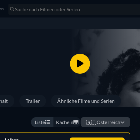
en
halt
Trailer
Ähnliche Filme und Serien
Liste
Kacheln
🇦🇹
Österreich
Leihen