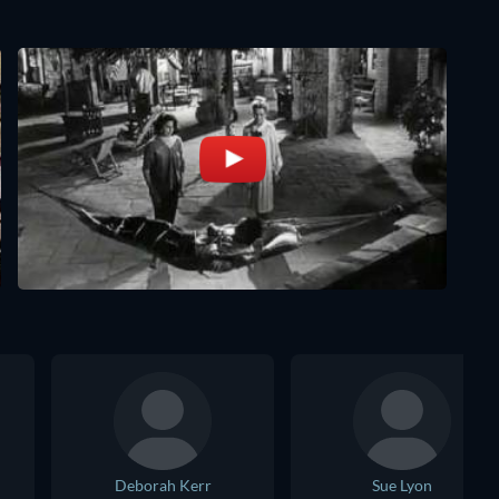
Deborah Kerr
Sue Lyon