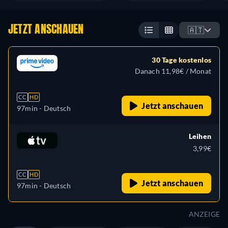
JETZT ANSCHAUEN
🇦🇹
30 Tage kostenlos
Danach 11,98€ / Monat
CC
HD
Jetzt anschauen
97min
- Deutsch
Leihen
3,99€
CC
HD
Jetzt anschauen
97min
- Deutsch
ANZEIGE