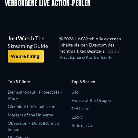
VERBORGENE LIVE ACTION-PERLEN
JustWatch
The
© 2026 JustWatch Alle externen
Inhalte bleiben Eigentum des
Streaming Guide
rechtmäßigen Besitzers.
(3.13.0)
We are hiring!
Privatsphäre-Kontrollcenter
Top 5 Filme
Top 5 Serien
Der Astronaut - Project Hail
Silo
Mary
House of the Dragon
Glennkill: Ein Schafskrimi
Ted Lasso
Masters of the Universe
Lucky
Obsession – Du sollst mich
Ride or Die
lieben
Die Odyssee