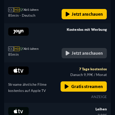
CC
HD
Ab 0 Jahren
Jetzt anschauen
85min
- Deutsch
Kostenlos mit Werbung
retail price
CC
HD
Ab 0 Jahren
Jetzt anschauen
85min
7 Tage kostenlos
Danach 9,99€ / Monat
Streame ähnliche Filme
Gratis streamen
kostenlos auf Apple TV
ANZEIGE
Leihen