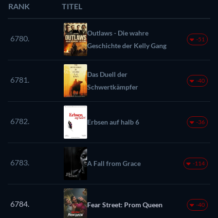
RANK
TITEL
Outlaws - Die wahre
6780.
-51
Geschichte der Kelly Gang
Das Duell der
6781.
-40
Schwertkämpfer
6782.
Erbsen auf halb 6
-36
6783.
A Fall from Grace
-114
6784.
Fear Street: Prom Queen
-40