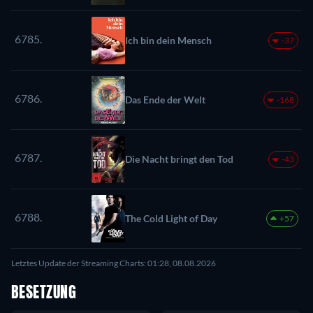
6785.
Ich bin dein Mensch
-37
6786.
Das Ende der Welt
-168
6787.
Die Nacht bringt den Tod
-43
6788.
The Cold Light of Day
+57
Letztes Update der Streaming Charts: 01:28, 08.08.2026
BESETZUNG