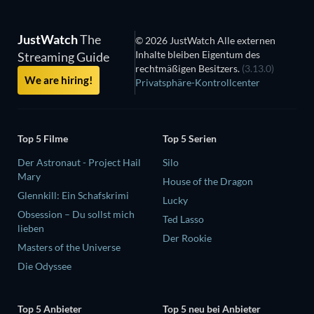
JustWatch
The
© 2026 JustWatch Alle externen
Inhalte bleiben Eigentum des
Streaming Guide
rechtmäßigen Besitzers.
(3.13.0)
We are hiring!
Privatsphäre-Kontrollcenter
Top 5 Filme
Top 5 Serien
Der Astronaut - Project Hail
Silo
Mary
House of the Dragon
Glennkill: Ein Schafskrimi
Lucky
Obsession – Du sollst mich
Ted Lasso
lieben
Der Rookie
Masters of the Universe
Die Odyssee
Top 5 Anbieter
Top 5 neu bei Anbieter