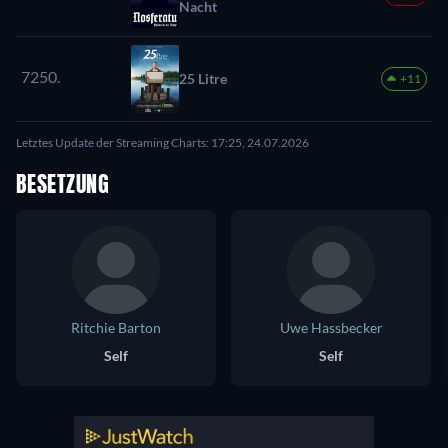
Nacht
7250.
25 Litre
+11
Letztes Update der Streaming Charts: 17:25, 24.07.2026
BESETZUNG
Ritchie Barton
Uwe Hassbecker
Self
Self