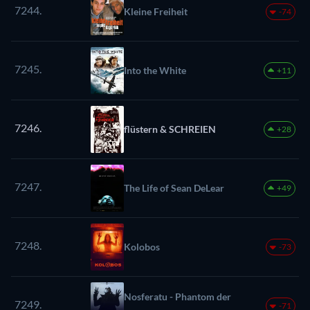
7244.
Kleine Freiheit
-74
7245.
Into the White
+11
7246.
flüstern & SCHREIEN
+28
7247.
The Life of Sean DeLear
+49
7248.
Kolobos
-73
Nosferatu - Phantom der
7249.
-71