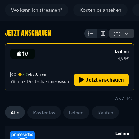
Wo kann ich streamen?
Kostenlos ansehen
JETZT ANSCHAUEN
🇦🇹
Leihen
4,99€
CC
4K
Ab 6 Jahren
Jetzt anschauen
98min
- Deutsch, Französisch
ANZEIGE
Alle
Kostenlos
Leihen
Kaufen
Leihen