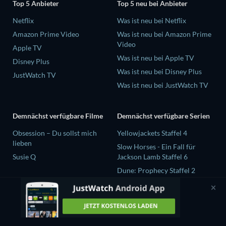
Top 5 Anbieter
Top 5 neu bei Anbieter
Netflix
Was ist neu bei Netflix
Amazon Prime Video
Was ist neu bei Amazon Prime
Video
Apple TV
Was ist neu bei Apple TV
Disney Plus
Was ist neu bei Disney Plus
JustWatch TV
Was ist neu bei JustWatch TV
Demnächst verfügbare Filme
Demnächst verfügbare Serien
Obsession – Du sollst mich
Yellowjackets Staffel 4
lieben
Slow Horses - Ein Fall für
Susie Q
Jackson Lamb Staffel 6
Dune: Prophecy Staffel 2
The Gentlemen Staffel 2
Love Is Blind: UK Staffel 3