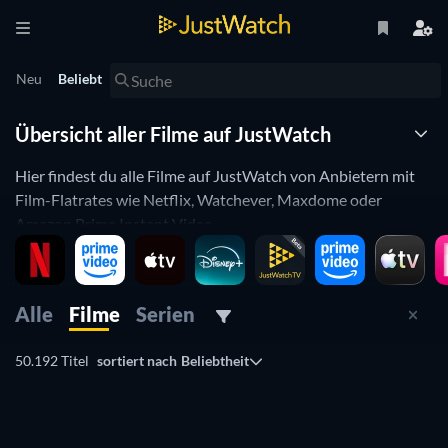
Neu
Beliebt
Übersicht aller Filme auf JustWatch
Hier findest du alle Filme auf JustWatch von Anbietern mit
Film-Flatrates wie Netflix, Watchever, Maxdome oder
Amazon Prime Instant Video.
Aber auch die beliebtesten Filme im Einzelkauf oder als
Download zur Miete bei iTunes, Amazon, Google Play und
vielen anderen Streaming-Anbietern.
Alle
Filme
Serien
Benutze unsere einfachen Filter um z.B. nur die populärsten
Filme bei Netflix zu sehen oder nur Filme aus einem
50.192 Titel
sortiert nach
Beliebtheit
bestimmten Jahr. Du kannst auch ganz einfach nach Genre
filtern.
Streame, miete, oder kaufe Filme online