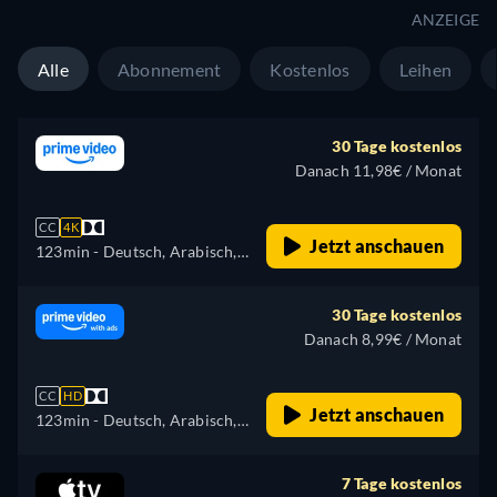
ANZEIGE
Alle
Abonnement
Kostenlos
Leihen
30 Tage kostenlos
Danach 11,98€ / Monat
CC
4K
Jetzt anschauen
123min
- Deutsch, Arabisch,
Tschechisch, Englisch,
Spanisch, Französisch,
30 Tage kostenlos
Ungarisch, Italienisch,
Danach 8,99€ / Monat
Japanisch, Polnisch,
Portugiesisch, Türkisch
CC
HD
Jetzt anschauen
123min
- Deutsch, Arabisch,
Tschechisch, Englisch,
Spanisch, Französisch,
7 Tage kostenlos