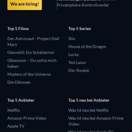
We are hiring!
Privatsphäre-Kontrollcenter
Top 5 Filme
Top 5 Serien
Der Astronaut - Project Hail
Silo
Mary
House of the Dragon
Glennkill: Ein Schafskrimi
Lucky
Obsession – Du sollst mich
Ted Lasso
lieben
Der Rookie
Masters of the Universe
Die Odyssee
Top 5 Anbieter
Top 5 neu bei Anbieter
Netflix
Was ist neu bei Netflix
Amazon Prime Video
Was ist neu bei Amazon Prime
Video
Apple TV
Was ist neu bei Apple TV