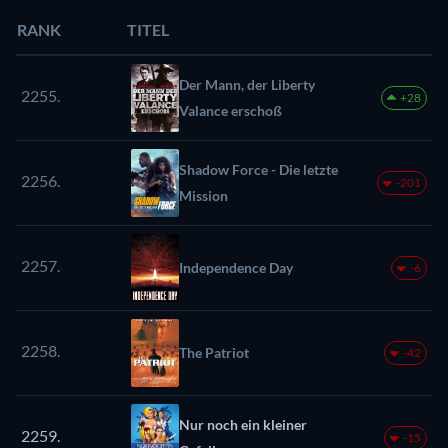
RANK
TITEL
Der Mann, der Liberty
2255.
+28
Valance erschoß
Shadow Force - Die letzte
2256.
-201
Mission
2257.
Independence Day
-6
2258.
The Patriot
-42
Nur noch ein kleiner
2259.
-15