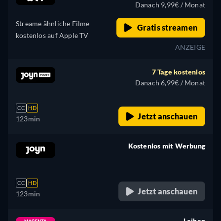
Ungarisch, Italienisch,
Danach 9,99€ / Monat
Japanisch, Polnisch,
Streame ähnliche Filme
Portugiesisch, Türkisch
Gratis streamen
kostenlos auf Apple TV
ANZEIGE
7 Tage kostenlos
Danach 6,99€ / Monat
CC
HD
Jetzt anschauen
123min
Kostenlos mit Werbung
retail price
CC
HD
Jetzt anschauen
123min
Leihen