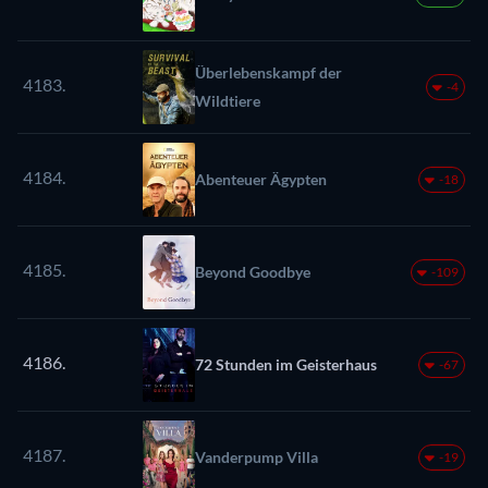
Überlebenskampf der
4183.
-4
Wildtiere
4184.
Abenteuer Ägypten
-18
4185.
Beyond Goodbye
-109
4186.
72 Stunden im Geisterhaus
-67
4187.
Vanderpump Villa
-19