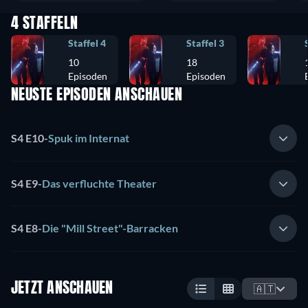
4 STAFFELN
Staffel 4
Staffel 3
10
18
Episoden
Episoden
NEUSTE EPISODEN ANSCHAUEN
S4 E10
-
Spuk im Internat
S4 E9
-
Das verfluchte Theater
S4 E8
-
Die "Mill Street"-Barracken
JETZT ANSCHAUEN
🇦🇹