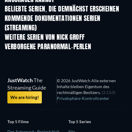
BELIEBTE SERIEN, DIE DEMNÄCHST ERSCHEINEN
Serie
Serie
S
KOMMENDE DOKUMENTATIONEN SERIEN
(STREAMING)
Staffel 1
Staffel 1
Staf
WEITERE SERIEN VON NICK GROFF
Serie
Serie
S
VERBORGENE PARANORMAL-PERLEN
JustWatch
The
© 2026 JustWatch Alle externen
Inhalte bleiben Eigentum des
Streaming Guide
rechtmäßigen Besitzers.
(3.13.0)
We are hiring!
Privatsphäre-Kontrollcenter
Top 5 Filme
Top 5 Serien
Der Astronaut - Project Hail
Silo