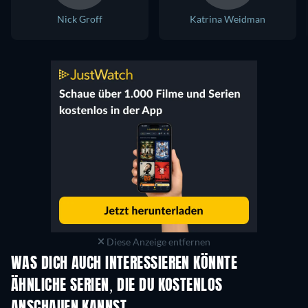
Nick Groff
Katrina Weidman
Diese Anzeige entfernen
WAS DICH AUCH INTERESSIEREN KÖNNTE
Serie
Serie
S
ÄHNLICHE SERIEN, DIE DU KOSTENLOS
ANSCHAUEN KANNST
Serie
Serie
S