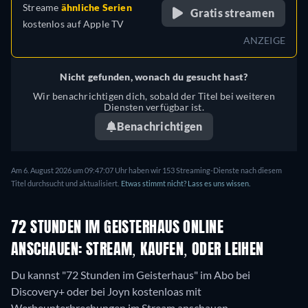
Streame
ähnliche Serien
Gratis streamen
kostenlos auf
Apple TV
ANZEIGE
Nicht gefunden, wonach du gesucht hast?
Wir benachrichtigen dich, sobald der Titel bei weiteren
Diensten verfügbar ist.
Benachrichtigen
Am 6. August 2026 um 09:47:07 Uhr haben wir 153 Streaming-Dienste nach diesem
Titel durchsucht und aktualisiert.
Etwas stimmt nicht? Lass es uns wissen.
72 STUNDEN IM GEISTERHAUS ONLINE
ANSCHAUEN: STREAM, KAUFEN, ODER LEIHEN
Du kannst "72 Stunden im Geisterhaus" im Abo bei
Discovery+ oder bei Joyn kostenloas mit
Werbeunterbrechungen im Stream anschauen.