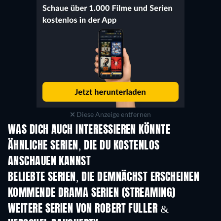
Diese Anzeige entfernen
WAS DICH AUCH INTERESSIEREN KÖNNTE
Serie
Serie
S
ÄHNLICHE SERIEN, DIE DU KOSTENLOS
ANSCHAUEN KANNST
Serie
Serie
S
BELIEBTE SERIEN, DIE DEMNÄCHST ERSCHEINEN
Serie
Serie
S
KOMMENDE DRAMA SERIEN (STREAMING)
Staffel 4
Staffel 6
Staf
WEITERE SERIEN VON ROBERT FULLER &