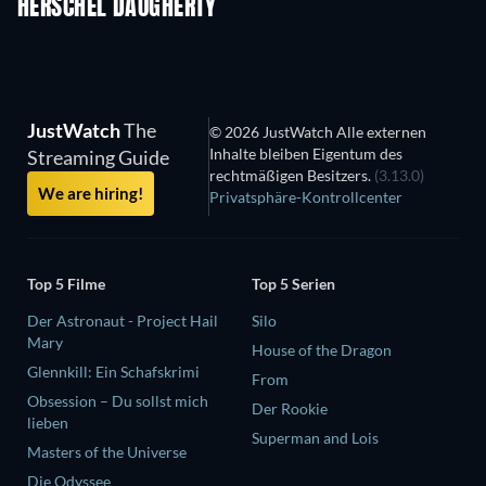
HERSCHEL DAUGHERTY
Serie
Serie
S
JustWatch
The
© 2026 JustWatch Alle externen
Inhalte bleiben Eigentum des
Streaming Guide
rechtmäßigen Besitzers.
(3.13.0)
We are hiring!
Privatsphäre-Kontrollcenter
Top 5 Filme
Top 5 Serien
Der Astronaut - Project Hail
Silo
Mary
House of the Dragon
Glennkill: Ein Schafskrimi
From
Obsession – Du sollst mich
Der Rookie
lieben
Superman and Lois
Masters of the Universe
Die Odyssee