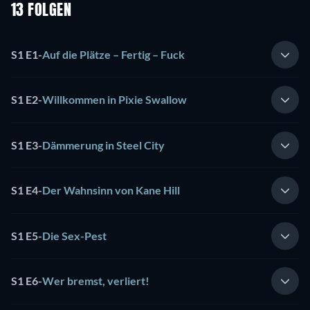
13 FOLGEN
S1 E1
-
Auf die Plätze – Fertig – Fuck
S1 E2
-
Willkommen in Pixie Swallow
S1 E3
-
Dämmerung in Steel City
S1 E4
-
Der Wahnsinn von Kane Hill
S1 E5
-
Die Sex-Pest
S1 E6
-
Wer bremst, verliert!