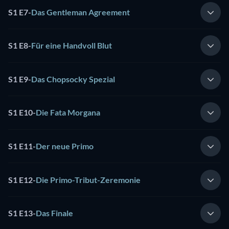
S1 E7
-
Das Gentleman Agreement
S1 E8
-
Für eine Handvoll Blut
S1 E9
-
Das Chopsocky Spezial
S1 E10
-
Die Fata Morgana
S1 E11
-
Der neue Primo
S1 E12
-
Die Primo-Tribut-Zeremonie
S1 E13
-
Das Finale