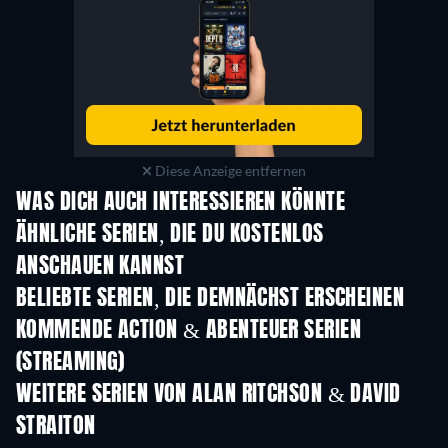
Diese Anzeige entfernen
WAS DICH AUCH INTERESSIEREN KÖNNTE
Serie
S
ÄHNLICHE SERIEN, DIE DU KOSTENLOS
ANSCHAUEN KANNST
BELIEBTE SERIEN, DIE DEMNÄCHST ERSCHEINEN
Serie
Serie
S
KOMMENDE ACTION & ABENTEUER SERIEN
(STREAMING)
Staffel 2
Staffel 2
Staf
WEITERE SERIEN VON ALAN RITCHSON & DAVID
STRAITON
Serie
Serie
S