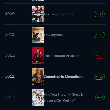
5009.
Der Babysitter-Club
+21
5010.
Löwengrube
+12
5011.
The Reluctant Preacher
-34
5012.
Commissario Montalbano
+21
And You Thought There Is
5013.
+1
Never a Girl Online?