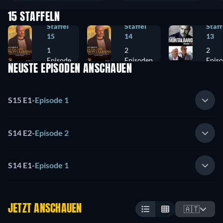
15 STAFFELN
Staffel
Staffel
Staff
15
14
13
1
2
2
Episode
Episoden
Epis
NEUSTE EPISODEN ANSCHAUEN
S15 E1
-
Episode 1
S14 E2
-
Episode 2
S14 E1
-
Episode 1
JETZT ANSCHAUEN
🇦🇹