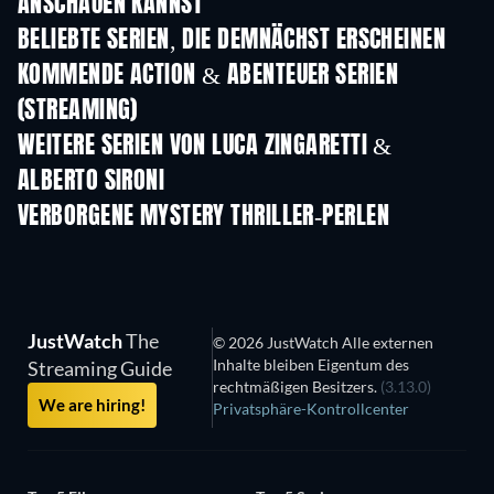
ANSCHAUEN KANNST
Serie
Serie
S
BELIEBTE SERIEN, DIE DEMNÄCHST ERSCHEINEN
Serie
Serie
S
KOMMENDE ACTION & ABENTEUER SERIEN
(STREAMING)
Staffel 2
Staffel 2
Staf
WEITERE SERIEN VON LUCA ZINGARETTI &
ALBERTO SIRONI
Serie
Serie
S
VERBORGENE MYSTERY THRILLER-PERLEN
JustWatch
The
© 2026 JustWatch Alle externen
Inhalte bleiben Eigentum des
Streaming Guide
rechtmäßigen Besitzers.
(3.13.0)
We are hiring!
Privatsphäre-Kontrollcenter