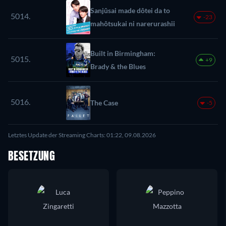
Sanjûsai made dôtei da to
5014.
-23
mahôtsukai ni narerurashii
Built in Birmingham:
5015.
+9
Brady & the Blues
5016.
The Case
-5
Letztes Update der Streaming Charts: 01:22, 09.08.2026
BESETZUNG