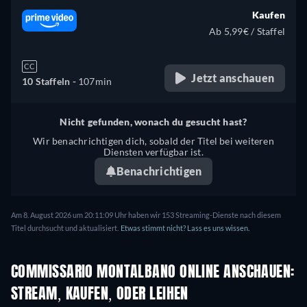
Kaufen
Ab 5,99€ / Staffel
CC
Jetzt anschauen
10 Staffeln -
107min
Nicht gefunden, wonach du gesucht hast?
Wir benachrichtigen dich, sobald der Titel bei weiteren
Diensten verfügbar ist.
Benachrichtigen
Am 8. August 2026 um 20:11:09 Uhr haben wir 153 Streaming-Dienste nach diesem
Titel durchsucht und aktualisiert.
Etwas stimmt nicht? Lass es uns wissen.
COMMISSARIO MONTALBANO ONLINE ANSCHAUEN:
STREAM, KAUFEN, ODER LEIHEN