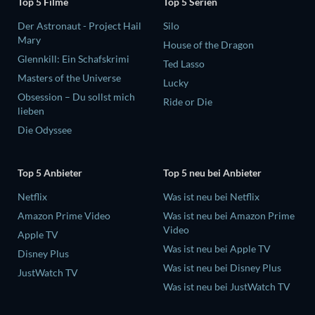
Top 5 Filme
Top 5 Serien
Der Astronaut - Project Hail
Silo
Mary
House of the Dragon
Glennkill: Ein Schafskrimi
Ted Lasso
Masters of the Universe
Lucky
Obsession – Du sollst mich
Ride or Die
lieben
Die Odyssee
Top 5 Anbieter
Top 5 neu bei Anbieter
Netflix
Was ist neu bei Netflix
Amazon Prime Video
Was ist neu bei Amazon Prime
Video
Apple TV
Was ist neu bei Apple TV
Disney Plus
Was ist neu bei Disney Plus
JustWatch TV
Was ist neu bei JustWatch TV