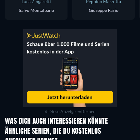
Luca Zingaretti
Peppino Mazzotta
Salvo Montalbano
Giuseppe Fazio
Diese Anzeige entfernen
WAS DICH AUCH INTERESSIEREN KÖNNTE
Serie
Serie
S
ÄHNLICHE SERIEN, DIE DU KOSTENLOS