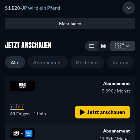
S1 E20
-
JP wird ein Pferd
Mehr laden
JETZT ANSCHAUEN
🇦🇹
Alle
Abonnement
Kostenlos
Kaufen
Abonnement
5,99€ / Monat
CC
HD
Jetzt anschauen
40 Folgen -
11min
Abonnement
11,99€ / Monat