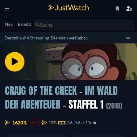
Neu
Beliebt
Derzeit auf 4 Streaming-Diensten verfügbar.
CRAIG OF THE CREEK - IM WALD
DER ABENTEUER
- STAFFEL 1
(2018)
16203.
40%
7.6 (4.6k)
11min
-5