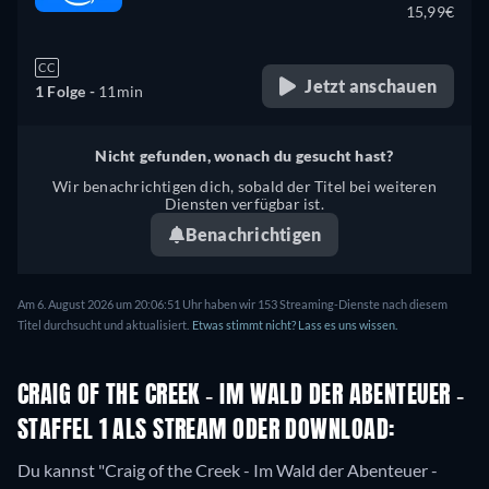
15,99€
CC
Jetzt anschauen
1 Folge -
11min
Nicht gefunden, wonach du gesucht hast?
Wir benachrichtigen dich, sobald der Titel bei weiteren
Diensten verfügbar ist.
Benachrichtigen
Am 6. August 2026 um 20:06:51 Uhr haben wir 153 Streaming-Dienste nach diesem
Titel durchsucht und aktualisiert.
Etwas stimmt nicht? Lass es uns wissen.
CRAIG OF THE CREEK - IM WALD DER ABENTEUER -
STAFFEL 1 ALS STREAM ODER DOWNLOAD:
Du kannst "Craig of the Creek - Im Wald der Abenteuer -