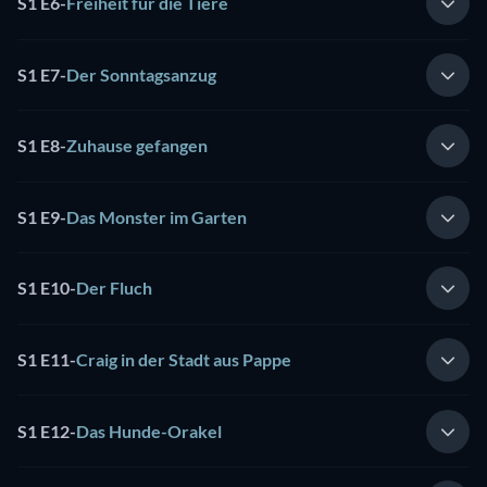
S1 E6
-
Freiheit für die Tiere
S1 E7
-
Der Sonntagsanzug
S1 E8
-
Zuhause gefangen
S1 E9
-
Das Monster im Garten
S1 E10
-
Der Fluch
S1 E11
-
Craig in der Stadt aus Pappe
S1 E12
-
Das Hunde-Orakel