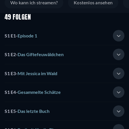
Wo kann ich streamen?
Kostenlos ansehen
49 FOLGEN
S1 E1
-
Episode 1
S1 E2
-
Das Giftefeuwäldchen
S1 E3
-
Mit Jessica im Wald
S1 E4
-
Gesammelte Schätze
S1 E5
-
Das letzte Buch