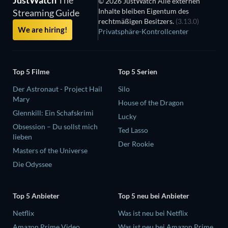
© 2026 JustWatch Alle externen
Inhalte bleiben Eigentum des
Streaming Guide
rechtmäßigen Besitzers.
(3.13.0)
We are hiring!
Privatsphäre-Kontrollcenter
Top 5 Filme
Top 5 Serien
Der Astronaut - Project Hail
Silo
Mary
House of the Dragon
Glennkill: Ein Schafskrimi
Lucky
Obsession – Du sollst mich
Ted Lasso
lieben
Der Rookie
Masters of the Universe
Die Odyssee
Top 5 Anbieter
Top 5 neu bei Anbieter
Netflix
Was ist neu bei Netflix
Amazon Prime Video
Was ist neu bei Amazon Prime