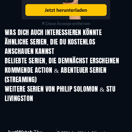
Diese Anzeige entfernen
WAS DICH AUCH INTERESSIEREN KÖNNTE
Serie
Serie
S
ÄHNLICHE SERIEN, DIE DU KOSTENLOS
ANSCHAUEN KANNST
Serie
BELIEBTE SERIEN, DIE DEMNÄCHST ERSCHEINEN
Serie
Serie
S
KOMMENDE ACTION & ABENTEUER SERIEN
(STREAMING)
Staffel 2
Staffel 2
Staf
WEITERE SERIEN VON PHILIP SOLOMON & STU
LIVINGSTON
Serie
Serie
S
JustWatch
The