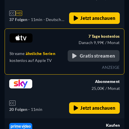
CC
HD
Jetzt anschauen
37 Folgen -
11min
- Deutsch,
Dänisch, Englisch, Spanisch,
Finnisch, Französisch,
7 Tage kostenlos
Italienisch, Niederländisch,
Danach 9,99€ / Monat
Portugiesisch, Schwedisch
Streame
ähnliche Serien
Gratis streamen
kostenlos auf
Apple TV
ANZEIGE
Abonnement
25,00€ / Monat
CC
Jetzt anschauen
20 Folgen -
11min
Kaufen