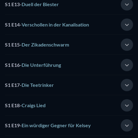
S1 E13
-
Duell der Biester
S1 E14
-
Verschollen in der Kanalisation
S1 E15
-
Der Zikadenschwarm
S1 E16
-
Die Unterführung
S1 E17
-
Die Teetrinker
S1 E18
-
Craigs Lied
S1 E19
-
Ein würdiger Gegner für Kelsey