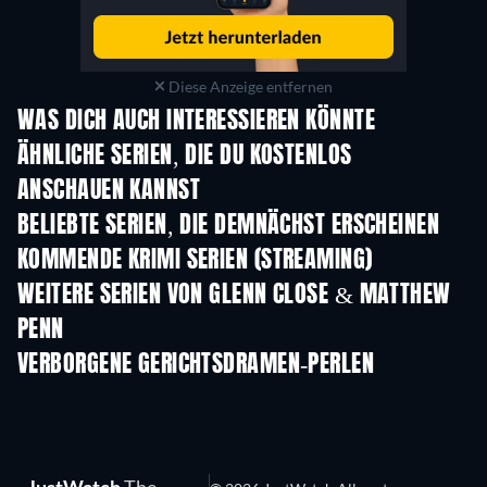
Diese Anzeige entfernen
WAS DICH AUCH INTERESSIEREN KÖNNTE
Serie
Serie
S
ÄHNLICHE SERIEN, DIE DU KOSTENLOS
ANSCHAUEN KANNST
Serie
Serie
S
BELIEBTE SERIEN, DIE DEMNÄCHST ERSCHEINEN
Serie
Serie
S
KOMMENDE KRIMI SERIEN (STREAMING)
Staffel 6
Staffel 2
Staf
WEITERE SERIEN VON GLENN CLOSE & MATTHEW
PENN
Serie
Serie
S
VERBORGENE GERICHTSDRAMEN-PERLEN
Serie
Serie
S
JustWatch
The