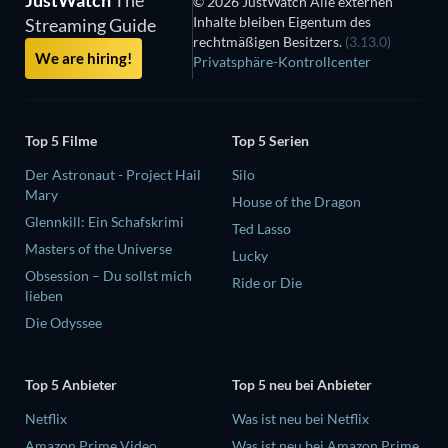
© 2026 JustWatch Alle externen
Inhalte bleiben Eigentum des
Streaming Guide
rechtmäßigen Besitzers.
(3.13.0)
We are hiring!
Privatsphäre-Kontrollcenter
Top 5 Filme
Top 5 Serien
Der Astronaut - Project Hail
Silo
Mary
House of the Dragon
Glennkill: Ein Schafskrimi
Ted Lasso
Masters of the Universe
Lucky
Obsession – Du sollst mich
Ride or Die
lieben
Die Odyssee
Top 5 Anbieter
Top 5 neu bei Anbieter
Netflix
Was ist neu bei Netflix
Amazon Prime Video
Was ist neu bei Amazon Prime