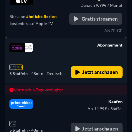
Japanisch, Portugiesisch
Danach 9,99€ / Monat
Streame
ähnliche Serien
Gratis streamen
kostenlos auf
Apple TV
ANZEIGE
Abonnement
retail price
CC
HD
Jetzt anschauen
5 Staffeln -
48min
- Deutsch,
Englisch, Spanisch,
Französisch, Italienisch,
Nur noch 6 Tage verfügbar
Japanisch, Portugiesisch
Kaufen
Ab 14,99€ / Staffel
CC
Jetzt anschauen
5 Staffeln -
48min