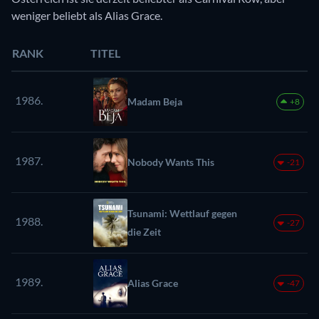
weniger beliebt als Alias Grace.
RANK
TITEL
1986.
Madam Beja
+8
1987.
Nobody Wants This
-21
Tsunami: Wettlauf gegen
1988.
-27
die Zeit
1989.
Alias Grace
-47