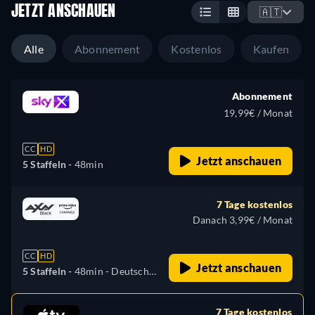
JETZT ANSCHAUEN
🇦🇹
Alle
Abonnement
Kostenlos
Kaufen
Abonnement
19,99€ / Monat
CC
HD
Jetzt anschauen
5 Staffeln -
48min
7 Tage kostenlos
Danach 3,99€ / Monat
CC
HD
Jetzt anschauen
5 Staffeln -
48min
- Deutsch,
Englisch, Spanisch,
Französisch, Italienisch,
7 Tage kostenlos