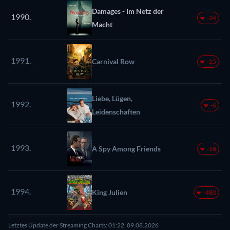
Damages - Im Netz der
1990.
-34
Macht
1991.
Carnival Row
-25
Liebe, Lügen,
1992.
-6
Leidenschaften
1993.
A Spy Among Friends
-18
1994.
King Julien
-480
Letztes Update der Streaming Charts: 01:22, 09.08.2026