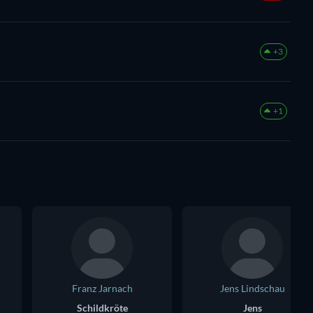
+3
+1
Franz Jarnach
Jens Lindschau
Schildkröte
Jens