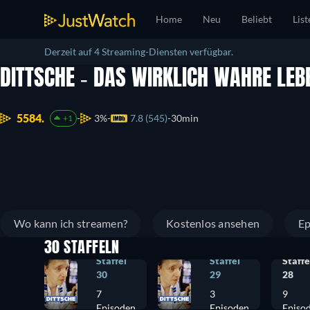
Home
Neu
Beliebt
List
Derzeit auf 4 Streaming-Diensten verfügbar.
DITTSCHE - DAS WIRKLICH WAHRE LE
5584.
3%
7.8 (545)
30min
+1
Wo kann ich streamen?
Kostenlos ansehen
Ep
30 STAFFELN
Staffel
Staffel
Staffe
30
29
28
7
3
9
Episoden
Episoden
Episo