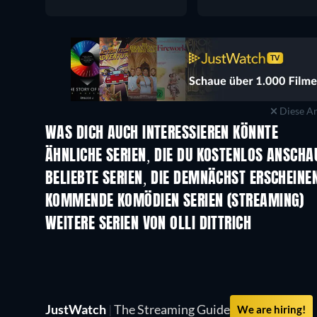
Diese An
WAS DICH AUCH INTERESSIEREN KÖNNTE
Serie
Serie
ÄHNLICHE SERIEN, DIE DU KOSTENLOS ANSCH
Serie
Serie
BELIEBTE SERIEN, DIE DEMNÄCHST ERSCHEINE
Serie
Serie
KOMMENDE KOMÖDIEN SERIEN (STREAMING)
Staffel 6
Staffel 2
WEITERE SERIEN VON OLLI DITTRICH
Serie
Serie
JustWatch
|
The Streaming Guide
We are hiring!