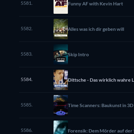
5581.
Funny AF with Kevin Hart
5582.
Alles was ich dir geben will
5583.
Skip Intro
5584.
Dittsche - Das wirklich wahre 
5585.
Time Scanners: Baukunst in 3D
5586.
Forensik: Dem Mörder auf der