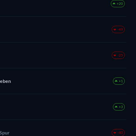
+20
-49
-25
Leben
+1
+3
 Spur
-40