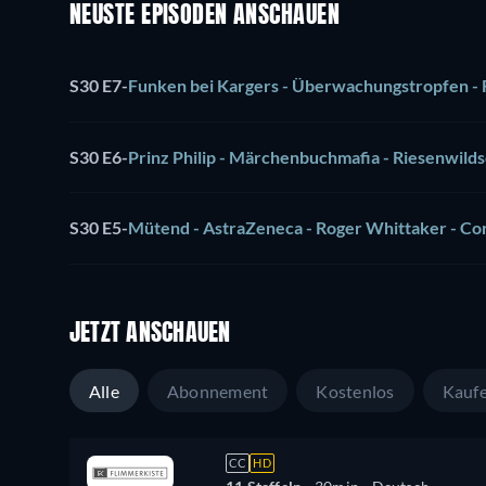
NEUSTE EPISODEN ANSCHAUEN
S30 E7
-
Funken bei Kargers - Überwachungstropfen - 
S30 E6
-
Prinz Philip - Märchenbuchmafia - Riesenwil
S30 E5
-
Mütend - AstraZeneca - Roger Whittaker - Co
JETZT ANSCHAUEN
Alle
Abonnement
Kostenlos
Kauf
CC
HD