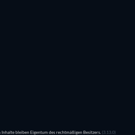
Serie
Serie
Serie
Serie
Serie
Serie
Staffel 18
Staffel 3
Serie
Serie
 Inhalte bleiben Eigentum des rechtmäßigen Besitzers.
(3.13.0)