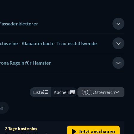
Fassadenkletterer
dschweine - Klabauterbach - Traumschiffwende
rona Regeln für Hamster
Liste
Kacheln
🇦🇹
Österreich
en
7 Tage kostenlos
Jetzt anschauen