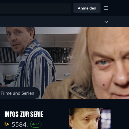
Anmelden
 Filme und Serien
Staffel
Staffel
Staffel
INFOS ZUR SERIE
23
22
21
5
6
6
5584.
+1
Episoden
Episoden
Episoden