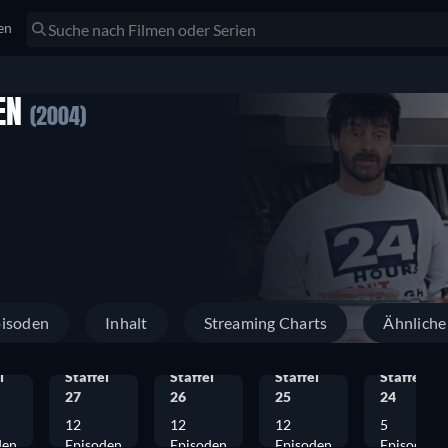
en
BEN
(2004)
isoden
Inhalt
Streaming Charts
Ähnliche
l
Staffel
Staffel
Staffel
Staffel
27
26
25
24
12
12
12
5
den
Episoden
Episoden
Episoden
Episoden