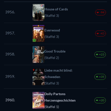
House of Cards
3956.
-94
(Staffel 3)
Everwood
3957.
-43
(Staffel 3)
Good Trouble
3958.
+23
(Staffel 2)
Liebe macht blind:
3959.
Schweden
+35
(Staffel 3)
Dolly Partons
3960.
Herzensgeschichten
+20
(Staffel 1)