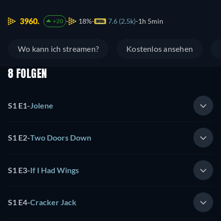
3960.
18%
7.6 (2.5k)
1h 5min
+20
Wo kann ich streamen?
Kostenlos ansehen
8 FOLGEN
S1 E1
-
Jolene
S1 E2
-
Two Doors Down
S1 E3
-
If I Had Wings
S1 E4
-
Cracker Jack