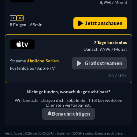
8,99€ / Monat
CC
HD
Jetzt anschauen
8 Folgen -
65min
7 Tage kostenlos
Danach 9,99€ / Monat
Streame
ähnliche Serien
Gratis streamen
kostenlos auf
Apple TV
ANZEIGE
Nicht gefunden, wonach du gesucht hast?
Wir benachrichtigen dich, sobald der Titel bei weiteren
Diensten verfügbar ist.
Benachrichtigen
Am 5. August 2026 um 03:05:28 Uhr haben wir 153 Streaming-Dienste nach diesem