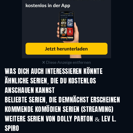
Diese Anzeige entfernen
WAS DICH AUCH INTERESSIEREN KÖNNTE
Serie
Serie
S
ÄHNLICHE SERIEN, DIE DU KOSTENLOS
ANSCHAUEN KANNST
Serie
BELIEBTE SERIEN, DIE DEMNÄCHST ERSCHEINEN
Serie
Serie
S
KOMMENDE KOMÖDIEN SERIEN (STREAMING)
Staffel 6
Staffel 2
Staf
WEITERE SERIEN VON DOLLY PARTON & LEV L.
SPIRO
Serie
Serie
S