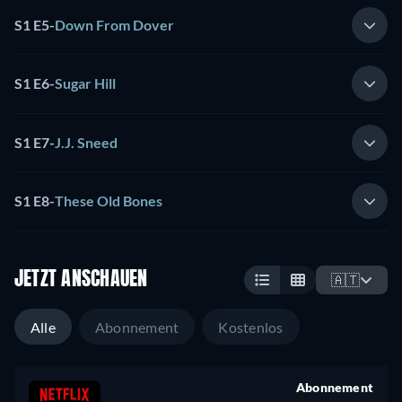
S1 E5
-
Down From Dover
S1 E6
-
Sugar Hill
S1 E7
-
J.J. Sneed
S1 E8
-
These Old Bones
JETZT ANSCHAUEN
🇦🇹
Alle
Abonnement
Kostenlos
Abonnement