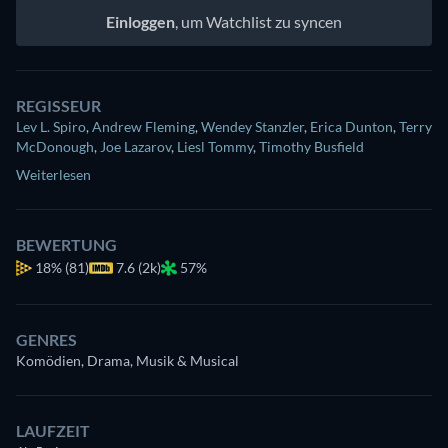
Einloggen
, um Watchlist zu syncen
REGISSEUR
Lev L. Spiro
,
Andrew Fleming
,
Wendey Stanzler
,
Erica Dunton
,
Terry
McDonough
,
Joe Lazarov
,
Liesl Tommy
,
Timothy Busfield
Weiterlesen
BEWERTUNG
18%
(81)
7.6 (2k)
57%
GENRES
Komödien, Drama, Musik & Musical
LAUFZEIT