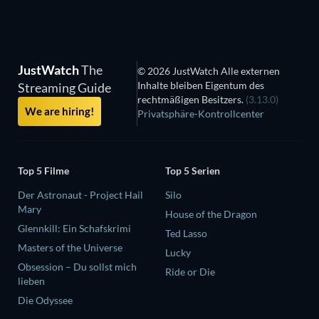
JustWatch
The
© 2026 JustWatch Alle externen
Inhalte bleiben Eigentum des
Streaming Guide
rechtmäßigen Besitzers.
(3.13.0)
We are hiring!
Privatsphäre-Kontrollcenter
Top 5 Filme
Top 5 Serien
Der Astronaut - Project Hail
Silo
Mary
House of the Dragon
Glennkill: Ein Schafskrimi
Ted Lasso
Masters of the Universe
Lucky
Obsession – Du sollst mich
Ride or Die
lieben
Die Odyssee