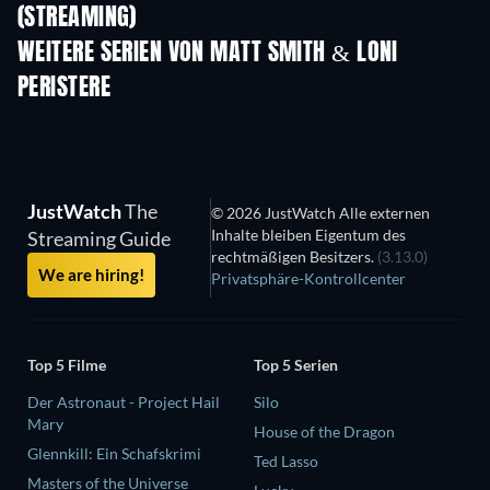
(STREAMING)
Staffel 2
Staffel 2
Staf
WEITERE SERIEN VON MATT SMITH & LONI
PERISTERE
Serie
Serie
S
JustWatch
The
© 2026 JustWatch Alle externen
Inhalte bleiben Eigentum des
Streaming Guide
rechtmäßigen Besitzers.
(3.13.0)
We are hiring!
Privatsphäre-Kontrollcenter
Top 5 Filme
Top 5 Serien
Der Astronaut - Project Hail
Silo
Mary
House of the Dragon
Glennkill: Ein Schafskrimi
Ted Lasso
Masters of the Universe