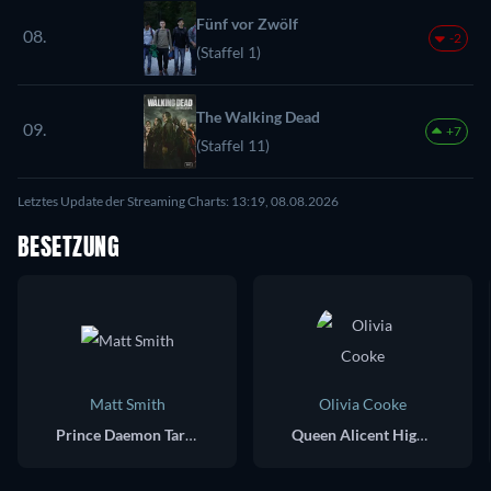
Fünf vor Zwölf
08.
-2
(Staffel 1)
The Walking Dead
09.
+7
(Staffel 11)
Letztes Update der Streaming Charts: 13:19, 08.08.2026
BESETZUNG
Matt Smith
Olivia Cooke
Prince Daemon Targaryen
Queen Alicent Hightower