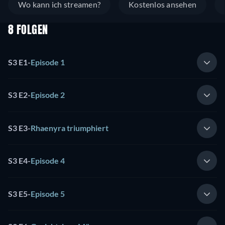
Wo kann ich streamen?
Kostenlos ansehen
8 FOLGEN
S3 E1
-
Episode 1
S3 E2
-
Episode 2
S3 E3
-
Rhaenyra triumphiert
S3 E4
-
Episode 4
S3 E5
-
Episode 5