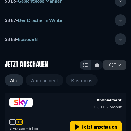
S3 E6
-
Gesichtslose Männer
S3 E7
-
Der Drache im Winter
S3 E8
-
Episode 8
JETZT ANSCHAUEN
🇦🇹
Alle
Abonnement
Kostenlos
Abonnement
25,00€ / Monat
CC
HD
Jetzt anschauen
7 Folgen -
61min