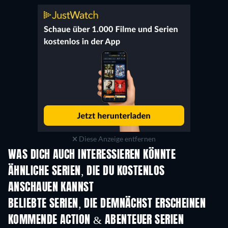
Diese Anzeige entfernen
WAS DICH AUCH INTERESSIEREN KÖNNTE
Serie
Serie
S
ÄHNLICHE SERIEN, DIE DU KOSTENLOS
ANSCHAUEN KANNST
Serie
Serie
BELIEBTE SERIEN, DIE DEMNÄCHST ERSCHEINEN
Serie
Serie
S
KOMMENDE ACTION & ABENTEUER SERIEN