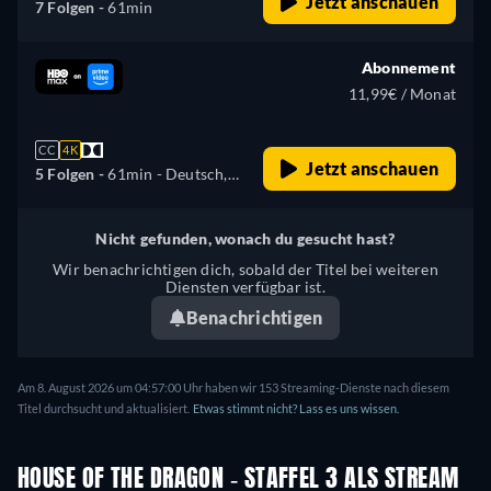
Jetzt anschauen
7 Folgen -
61min
Abonnement
11,99€ / Monat
CC
4K
Jetzt anschauen
5 Folgen -
61min
- Deutsch,
Tschechisch, Englisch,
Spanisch, Französisch,
Nicht gefunden, wonach du gesucht hast?
Ungarisch, Italienisch,
Wir benachrichtigen dich, sobald der Titel bei weiteren
Lettisch, Polnisch,
Diensten verfügbar ist.
Portugiesisch, Russisch,
Benachrichtigen
Slowakisch, Türkisch,
Ukrainisch
Am 8. August 2026 um 04:57:00 Uhr haben wir 153 Streaming-Dienste nach diesem
Titel durchsucht und aktualisiert.
Etwas stimmt nicht? Lass es uns wissen.
HOUSE OF THE DRAGON - STAFFEL 3 ALS STREAM