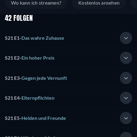
Wo kann ich streamen?
Kostenlos ansehen
42 FOLGEN
S21 E1
-
Das wahre Zuhause
S21 E2
-
Ein hoher Preis
S21 E3
-
Gegen jede Vernunft
S21 E4
-
Elternpflichten
S21 E5
-
Helden und Freunde