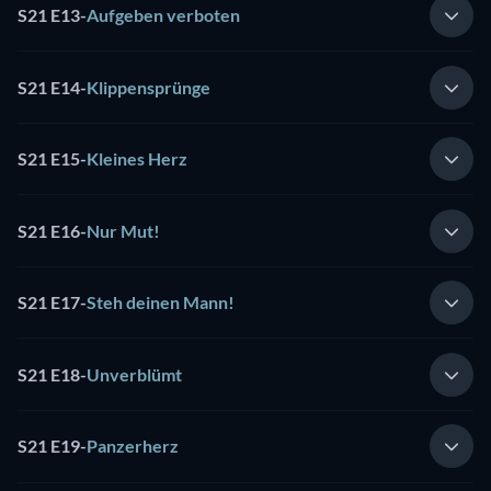
S21 E13
-
Aufgeben verboten
S21 E14
-
Klippensprünge
S21 E15
-
Kleines Herz
S21 E16
-
Nur Mut!
S21 E17
-
Steh deinen Mann!
S21 E18
-
Unverblümt
S21 E19
-
Panzerherz