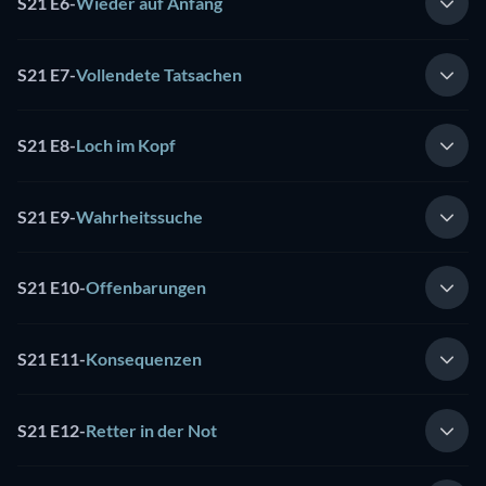
S21 E6
-
Wieder auf Anfang
S21 E7
-
Vollendete Tatsachen
S21 E8
-
Loch im Kopf
S21 E9
-
Wahrheitssuche
S21 E10
-
Offenbarungen
S21 E11
-
Konsequenzen
S21 E12
-
Retter in der Not