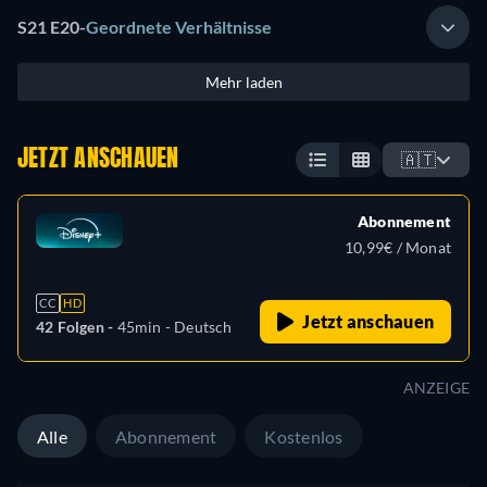
S21 E20
-
Geordnete Verhältnisse
Mehr laden
JETZT ANSCHAUEN
🇦🇹
Abonnement
10,99€ / Monat
CC
HD
Jetzt anschauen
42 Folgen -
45min
- Deutsch
ANZEIGE
Alle
Abonnement
Kostenlos