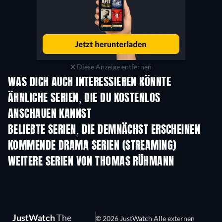
Diese Anzeige entfernen
WAS DICH AUCH INTERESSIEREN KÖNNTE
Serie
Serie
S
ÄHNLICHE SERIEN, DIE DU KOSTENLOS
ANSCHAUEN KANNST
Serie
Serie
S
BELIEBTE SERIEN, DIE DEMNÄCHST ERSCHEINEN
Serie
Serie
S
KOMMENDE DRAMA SERIEN (STREAMING)
Staffel 4
Staffel 6
Staf
WEITERE SERIEN VON THOMAS RÜHMANN
Serie
Serie
S
JustWatch
The
© 2026 JustWatch Alle externen