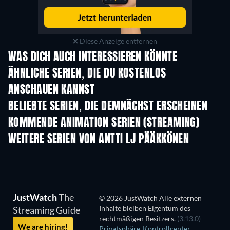
Diese Anzeige entfernen
WAS DICH AUCH INTERESSIEREN KÖNNTE
Serie
Serie
S
ÄHNLICHE SERIEN, DIE DU KOSTENLOS
ANSCHAUEN KANNST
Serie
S
BELIEBTE SERIEN, DIE DEMNÄCHST ERSCHEINEN
Serie
Serie
S
KOMMENDE ANIMATION SERIEN (STREAMING)
Staffel 2
Staffel 2
Staf
WEITERE SERIEN VON ANTTI LJ PÄÄKKÖNEN
Serie
Serie
S
JustWatch
The
© 2026 JustWatch Alle externen
Inhalte bleiben Eigentum des
Streaming Guide
rechtmäßigen Besitzers.
(3.13.0)
We are hiring!
Privatsphäre-Kontrollcenter