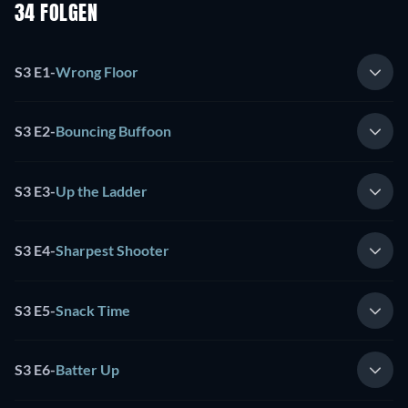
34 FOLGEN
S3 E1
-
Wrong Floor
S3 E2
-
Bouncing Buffoon
S3 E3
-
Up the Ladder
S3 E4
-
Sharpest Shooter
S3 E5
-
Snack Time
S3 E6
-
Batter Up