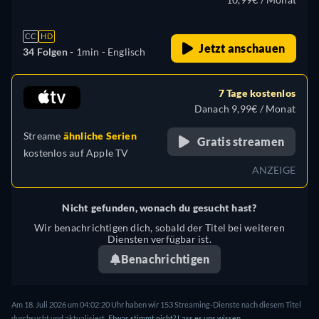
CC
HD
Jetzt anschauen
34 Folgen -
1min
- Englisch
7 Tage kostenlos
Danach 9,99€ / Monat
Streame
ähnliche Serien
Gratis streamen
kostenlos auf
Apple TV
ANZEIGE
Nicht gefunden, wonach du gesucht hast?
Wir benachrichtigen dich, sobald der Titel bei weiteren
Diensten verfügbar ist.
Benachrichtigen
Am 18. Juli 2026 um 04:02:20 Uhr haben wir 153 Streaming-Dienste nach diesem Titel
durchsucht und aktualisiert.
Etwas stimmt nicht? Lass es uns wissen.