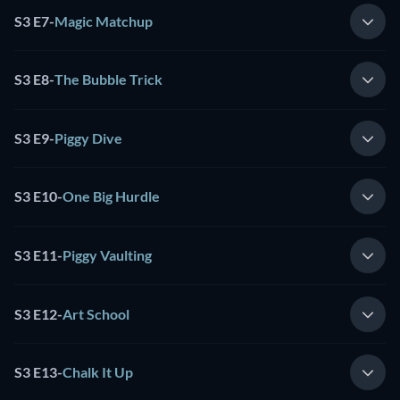
S3 E7
-
Magic Matchup
S3 E8
-
The Bubble Trick
S3 E9
-
Piggy Dive
S3 E10
-
One Big Hurdle
S3 E11
-
Piggy Vaulting
S3 E12
-
Art School
S3 E13
-
Chalk It Up