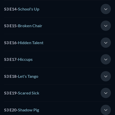
S3 E14
-
School's Up
S3 E15
-
Broken Chair
S3 E16
-
Hidden Talent
S3 E17
-
Hiccups
S3 E18
-
Let's Tango
S3 E19
-
Scared Sick
S3 E20
-
Shadow Pig