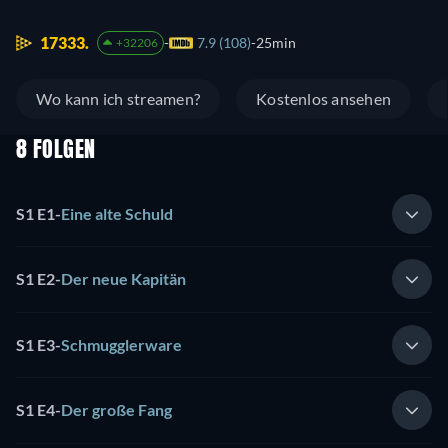
17333.
7.9 (108)
25min
+32206
Wo kann ich streamen?
Kostenlos ansehen
8 FOLGEN
S1 E1
-
Eine alte Schuld
S1 E2
-
Der neue Kapitän
S1 E3
-
Schmugglerware
S1 E4
-
Der große Fang