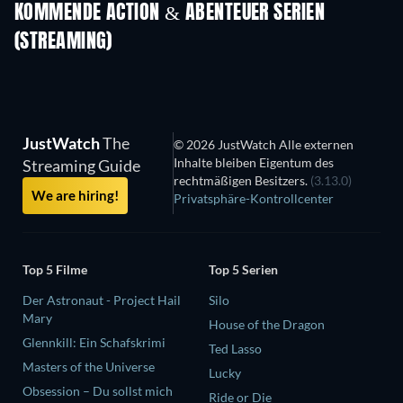
KOMMENDE ACTION & ABENTEUER SERIEN
(STREAMING)
Staffel 2
Staffel 2
Staf
JustWatch
The
© 2026 JustWatch Alle externen
Inhalte bleiben Eigentum des
Streaming Guide
rechtmäßigen Besitzers.
(3.13.0)
We are hiring!
Privatsphäre-Kontrollcenter
Top 5 Filme
Top 5 Serien
Der Astronaut - Project Hail
Silo
Mary
House of the Dragon
Glennkill: Ein Schafskrimi
Ted Lasso
Masters of the Universe
Lucky
Obsession – Du sollst mich
Ride or Die