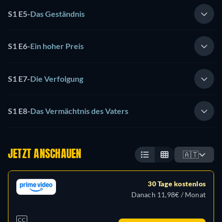
S1 E5
-
Das Geständnis
S1 E6
-
Ein hoher Preis
S1 E7
-
Die Verfolgung
S1 E8
-
Das Vermächtnis des Vaters
JETZT ANSCHAUEN
🇦🇹
30 Tage kostenlos
Danach 11,98€ / Monat
CC