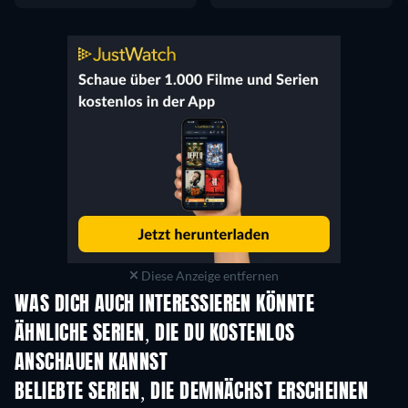
Diese Anzeige entfernen
WAS DICH AUCH INTERESSIEREN KÖNNTE
Serie
Serie
S
ÄHNLICHE SERIEN, DIE DU KOSTENLOS
ANSCHAUEN KANNST
Serie
Serie
S
BELIEBTE SERIEN, DIE DEMNÄCHST ERSCHEINEN
Serie
Serie
S