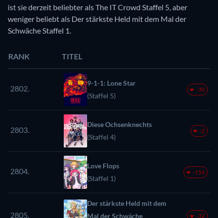
ist sie derzeit beliebter als The IT Crowd Staffel 5, aber
weniger beliebt als Der stärkste Held mit dem Mal der
Schwäche Staffel 1.
RANK
TITEL
9-1-1: Lone Star
2802.
-30
(Staffel 5)
Diese Ochsenknechts
2803.
-2
(Staffel 4)
Love Flops
2804.
-156
(Staffel 1)
Der stärkste Held mit dem
2805.
Mal der Schwäche
-32