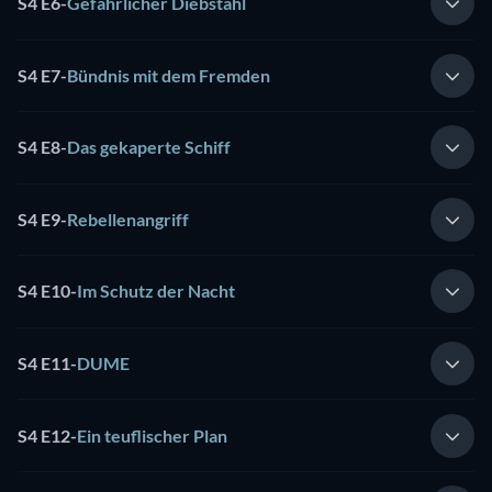
S4 E6
-
Gefährlicher Diebstahl
S4 E7
-
Bündnis mit dem Fremden
S4 E8
-
Das gekaperte Schiff
S4 E9
-
Rebellenangriff
S4 E10
-
Im Schutz der Nacht
S4 E11
-
DUME
S4 E12
-
Ein teuflischer Plan