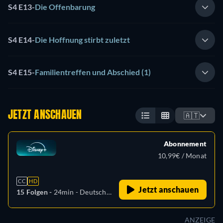
S4 E13
-
Die Offenbarung
S4 E14
-
Die Hoffnung stirbt zuletzt
S4 E15
-
Familientreffen und Abschied (1)
JETZT ANSCHAUEN
🇦🇹
Abonnement
10,99€ / Monat
CC
HD
Jetzt anschauen
15 Folgen -
24min
- Deutsch,
Arabisch, Tschechisch,
Dänisch, Griechisch,
ANZEIGE