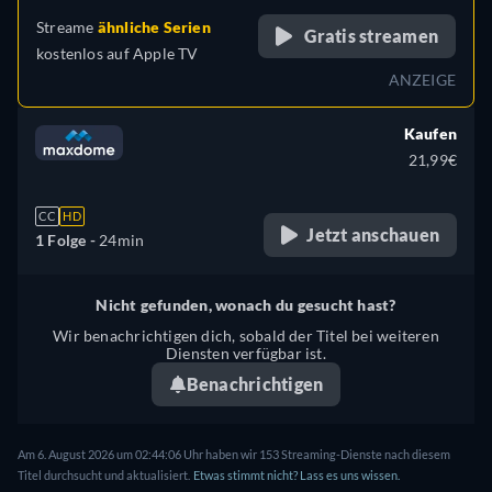
Rumänisch, Schwedisch,
Streame
ähnliche Serien
Gratis streamen
Türkisch
kostenlos auf
Apple TV
ANZEIGE
Kaufen
21,99€
CC
HD
Jetzt anschauen
1 Folge -
24min
Nicht gefunden, wonach du gesucht hast?
Wir benachrichtigen dich, sobald der Titel bei weiteren
Diensten verfügbar ist.
Benachrichtigen
Am 6. August 2026 um 02:44:06 Uhr haben wir 153 Streaming-Dienste nach diesem
Titel durchsucht und aktualisiert.
Etwas stimmt nicht? Lass es uns wissen.