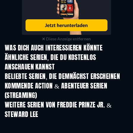
Diese Anzeige entfernen
WAS DICH AUCH INTERESSIEREN KÖNNTE
Serie
Serie
S
ÄHNLICHE SERIEN, DIE DU KOSTENLOS
ANSCHAUEN KANNST
Serie
Serie
S
BELIEBTE SERIEN, DIE DEMNÄCHST ERSCHEINEN
Serie
Serie
S
KOMMENDE ACTION & ABENTEUER SERIEN
(STREAMING)
Staffel 2
Staffel 2
Staf
WEITERE SERIEN VON FREDDIE PRINZE JR. &
STEWARD LEE
Serie
Serie
S