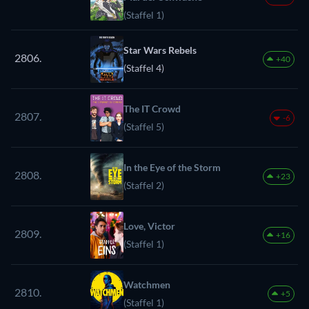
(Staffel 1)
Star Wars Rebels
2806.
+40
(Staffel 4)
The IT Crowd
2807.
-6
(Staffel 5)
In the Eye of the Storm
2808.
+23
(Staffel 2)
Love, Victor
2809.
+16
(Staffel 1)
Watchmen
2810.
+5
(Staffel 1)