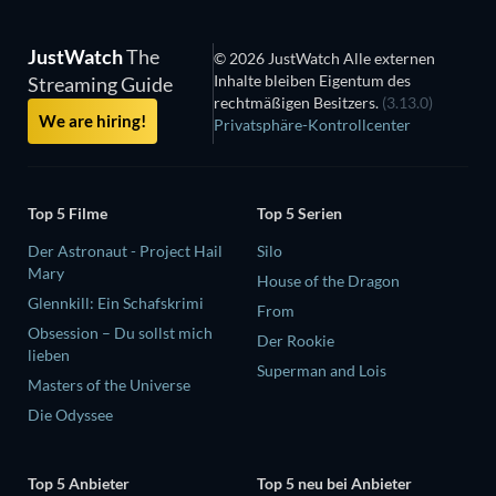
JustWatch
The
© 2026 JustWatch Alle externen
Inhalte bleiben Eigentum des
Streaming Guide
rechtmäßigen Besitzers.
(3.13.0)
We are hiring!
Privatsphäre-Kontrollcenter
Top 5 Filme
Top 5 Serien
Der Astronaut - Project Hail
Silo
Mary
House of the Dragon
Glennkill: Ein Schafskrimi
From
Obsession – Du sollst mich
Der Rookie
lieben
Superman and Lois
Masters of the Universe
Die Odyssee
Top 5 Anbieter
Top 5 neu bei Anbieter