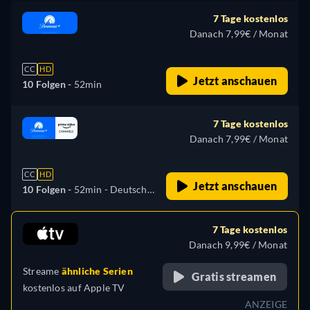
7 Tage kostenlos
Danach 7,99€ / Monat
CC
HD
Jetzt anschauen
10 Folgen -
52min
7 Tage kostenlos
Danach 7,99€ / Monat
CC
HD
Jetzt anschauen
10 Folgen -
52min
- Deutsch,
Englisch, Spanisch,
Französisch, Italienisch,
7 Tage kostenlos
Portugiesisch
Danach 9,99€ / Monat
Streame
ähnliche Serien
Gratis streamen
kostenlos auf
Apple TV
ANZEIGE