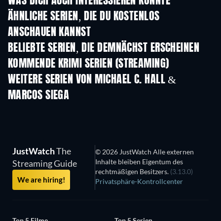
WAS DICH AUCH INTERESSIEREN KÖNNTE
Serie
Serie
S
ÄHNLICHE SERIEN, DIE DU KOSTENLOS
ANSCHAUEN KANNST
Serie
Serie
S
BELIEBTE SERIEN, DIE DEMNÄCHST ERSCHEINEN
Serie
Serie
S
KOMMENDE KRIMI SERIEN (STREAMING)
Staffel 6
Staffel 2
Staf
WEITERE SERIEN VON MICHAEL C. HALL &
MARCOS SIEGA
Serie
Serie
S
JustWatch
The
© 2026 JustWatch Alle externen
Inhalte bleiben Eigentum des
Streaming Guide
rechtmäßigen Besitzers.
(3.13.0)
We are hiring!
Privatsphäre-Kontrollcenter
Top 5 Filme
Top 5 Serien