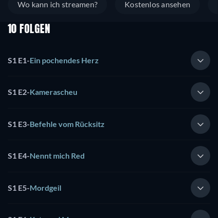
Wo kann ich streamen?
Kostenlos ansehen
10 FOLGEN
S1 E1
-
Ein pochendes Herz
S1 E2
-
Kamerascheu
S1 E3
-
Befehle vom Rücksitz
S1 E4
-
Nennt mich Red
S1 E5
-
Mordgeil