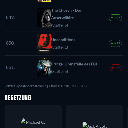
The Chosen - Der
849.
Auserwählte
+97
(Staffel 5)
Unconditional
850.
+97
(Staffel 1)
Fringe: Grenzfälle des FBI
851.
-67
(Staffel 5)
Letztes Update der Streaming Charts: 13:18, 06.08.2026
BESETZUNG