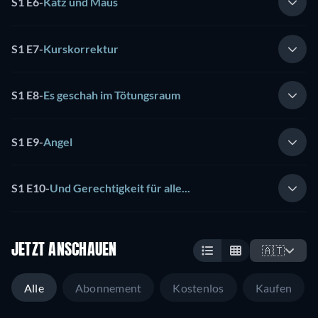
S1 E6
-
Katz und Maus
S1 E7
-
Kurskorrektur
S1 E8
-
Es geschah im Tötungsraum
S1 E9
-
Angel
S1 E10
-
Und Gerechtigkeit für alle...
JETZT ANSCHAUEN
🇦🇹
Alle
Abonnement
Kostenlos
Kaufen