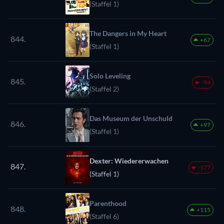
(Staffel 1)
The Dangers in My Heart
844.
+67
(Staffel 1)
Solo Leveling
845.
-94
(Staffel 2)
Das Museum der Unschuld
846.
+97
(Staffel 1)
Dexter: Wiedererwachen
847.
-177
(Staffel 1)
Parenthood
848.
+115
(Staffel 6)