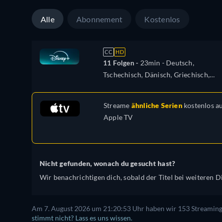
Hebräisch, Kroatisch, Ungarisch,
Italienisch, Japanisch, Niederländisch
Alle
Abonnement
Kostenlos
Norwegisch, Polnisch, Portugiesisch,
Portugiesisch (Brasilien), Rumänisch,
Slowakisch, Schwedisch
CC
HD
11 Folgen -
23min
- Deutsch,
Tschechisch, Dänisch, Griechisch,
Englisch, Spanisch, Spanisch
(Lateinamerika), Französisch,
Streame
ähnliche Serien
kostenlos a
Hebräisch, Kroatisch, Ungarisch,
Apple TV
Italienisch, Japanisch, Niederländisch
Norwegisch, Polnisch, Portugiesisch,
Portugiesisch (Brasilien), Rumänisch,
Slowakisch, Schwedisch
Nicht gefunden, wonach du gesucht hast?
Wir benachrichtigen dich, sobald der Titel bei weiteren Di
Am 7. August 2026 um 21:20:53 Uhr haben wir 153 Streaming-D
stimmt nicht? Lass es uns wissen.