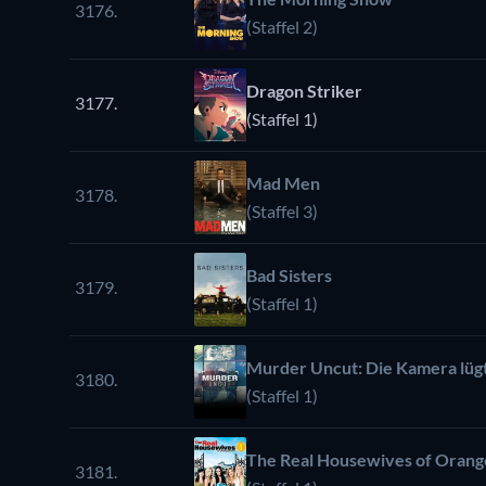
3176.
(Staffel 2)
Dragon Striker
3177.
(Staffel 1)
Mad Men
3178.
(Staffel 3)
Bad Sisters
3179.
(Staffel 1)
Murder Uncut: Die Kamera lügt
3180.
(Staffel 1)
The Real Housewives of Orang
3181.