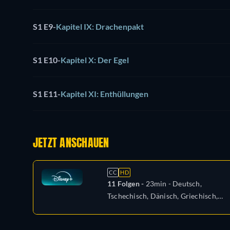
S1 E9
-
Kapitel IX: Drachenpakt
S1 E10
-
Kapitel X: Der Egel
S1 E11
-
Kapitel XI: Enthüllungen
JETZT ANSCHAUEN
CC
HD
11 Folgen -
23min
- Deutsch,
Tschechisch, Dänisch, Griechisch,
Englisch, Spanisch, Spanisch
(Lateinamerika), Französisch,