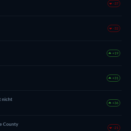
-37
-32
+19
+31
 nicht
+36
e County
-21