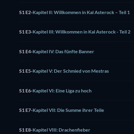
S1 E2
-
Kapitel II: Willkommen in Kal Asterock – Teil 1
S1 E3
-
Kapitel III: Willkommen in Kal Asterock - Teil 2
S1 E4
-
Kapitel IV: Das fünfte Banner
S1 E5
-
Kapitel V: Der Schmied von Mestras
S1 E6
-
Kapitel VI: Eine Liga zu hoch
S1 E7
-
Kapitel VII: Die Summe ihrer Teile
S1 E8
-
Kapitel VIII: Drachenfieber