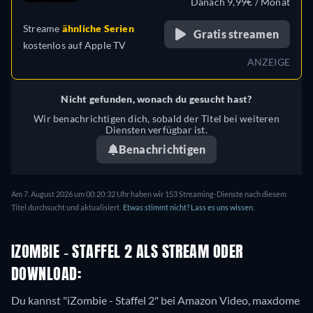
Danach 9,99€ / Monat
Streame
ähnliche Serien
Gratis streamen
kostenlos auf
Apple TV
ANZEIGE
Nicht gefunden, wonach du gesucht hast?
Wir benachrichtigen dich, sobald der Titel bei weiteren
Diensten verfügbar ist.
Benachrichtigen
Am 7. August 2026 um 00:20:32 Uhr haben wir 153 Streaming-Dienste nach diesem
Titel durchsucht und aktualisiert.
Etwas stimmt nicht? Lass es uns wissen.
IZOMBIE - STAFFEL 2 ALS STREAM ODER
DOWNLOAD:
Du kannst "iZombie - Staffel 2" bei Amazon Video, maxdome