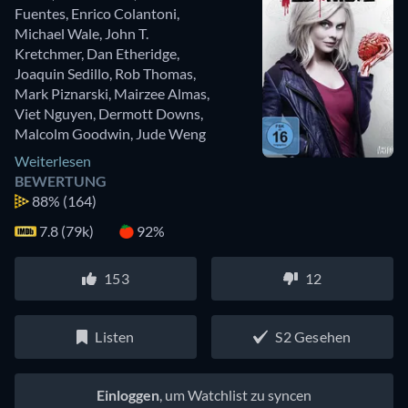
Fuentes
,
Enrico Colantoni
,
Michael Wale
,
John T.
Kretchmer
,
Dan Etheridge
,
Joaquin Sedillo
,
Rob Thomas
,
Mark Piznarski
,
Mairzee Almas
,
Viet Nguyen
,
Dermott Downs
,
Malcolm Goodwin
,
Jude Weng
Weiterlesen
BEWERTUNG
88%
(164)
7.8 (79k)
92%
153
12
Listen
S2 Gesehen
Einloggen
, um Watchlist zu syncen