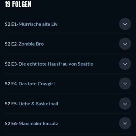
19 FOLGEN
S2 E1
-
Mürrische alte Liv
S2 E2
-
Zombie Bro
S2 E3
-
Die echt tote Hausfrau von Seattle
S2 E4
-
Das tote Cowgirl
S2 E5
-
Liebe & Basketball
S2 E6
-
Maximaler Einsatz