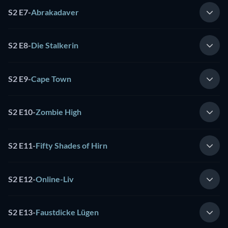
S2 E7
-
Abrakadaver
S2 E8
-
Die Stalkerin
S2 E9
-
Cape Town
S2 E10
-
Zombie High
S2 E11
-
Fifty Shades of Hirn
S2 E12
-
Online-Liv
S2 E13
-
Faustdicke Lügen