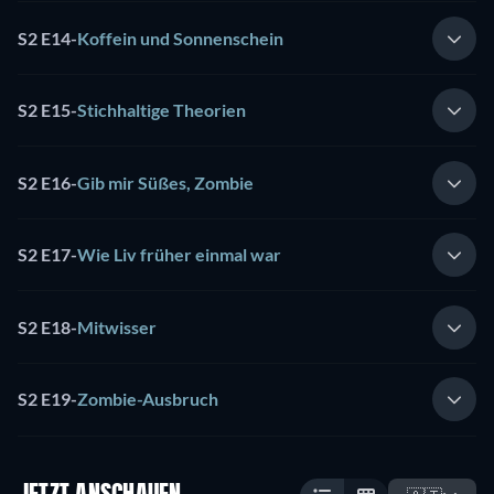
S2 E14
-
Koffein und Sonnenschein
S2 E15
-
Stichhaltige Theorien
S2 E16
-
Gib mir Süßes, Zombie
S2 E17
-
Wie Liv früher einmal war
S2 E18
-
Mitwisser
S2 E19
-
Zombie-Ausbruch