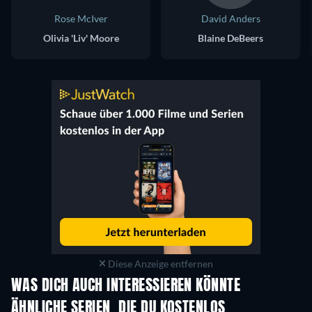
Rose McIver
David Anders
Olivia 'Liv' Moore
Blaine DeBeers
Diese Anzeige entfernen
WAS DICH AUCH INTERESSIEREN KÖNNTE
Serie
Serie
S
ÄHNLICHE SERIEN, DIE DU KOSTENLOS