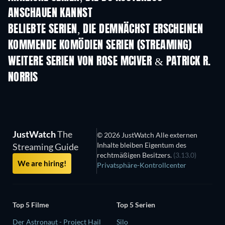
ANSCHAUEN KANNST
Serie
S
BELIEBTE SERIEN, DIE DEMNÄCHST ERSCHEINEN
Serie
Serie
S
KOMMENDE KOMÖDIEN SERIEN (STREAMING)
Staffel 6
Staffel 2
Staf
WEITERE SERIEN VON ROSE MCIVER & PATRICK R.
NORRIS
Serie
Serie
S
JustWatch
The
© 2026 JustWatch Alle externen
Inhalte bleiben Eigentum des
Streaming Guide
rechtmäßigen Besitzers.
(3.13.0)
We are hiring!
Privatsphäre-Kontrollcenter
Top 5 Filme
Top 5 Serien
Der Astronaut - Project Hail
Silo