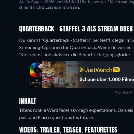
Am 5. August 2026 um 00:10:38 Uhr haben wir 153 Streaming-D
stimmt nicht? Lass es uns wissen.
QUARTERBACK - STAFFEL 3 ALS STREAM ODE
Du kannst "Quarterback - Staffel 3" bei Netflix legal im
Streaming-Optionen für Quarterback. Wenn du wissen möc
'Kostenlos' und aktiviere die Benachrichtigungsglocke.
Diese An
INHALT
Titans rookie Ward faces sky-high expectations. Daniel
past and Flacco questions his future.
VIDEOS: TRAILER, TEASER, FEATURETTES