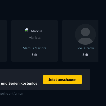
Marcus Mariota
Joe Burrow
Self
Self
zeige entfernen
Serie
Serie