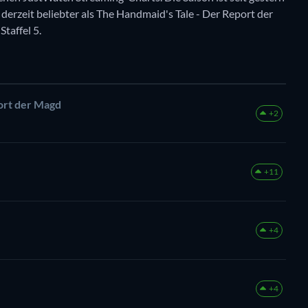
e derzeit beliebter als The Handmaid's Tale - Der Report der
taffel 5.
ort der Magd
+2
+11
+4
+4