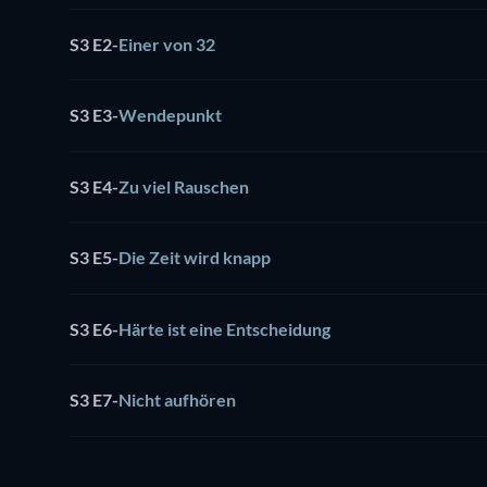
S3 E2
-
Einer von 32
S3 E3
-
Wendepunkt
S3 E4
-
Zu viel Rauschen
S3 E5
-
Die Zeit wird knapp
S3 E6
-
Härte ist eine Entscheidung
S3 E7
-
Nicht aufhören