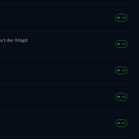
+4
ort der Magd
+5
+9
+4
+5