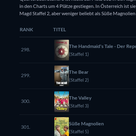
in den Charts um 4 Plätze gestiegen. In Österreich ist si
Magd Staffel 2, aber weniger beliebt als Süße Magnolien S
RANK
TITEL
The Handmaid's Tale - Der Rep
298.
(Staffel 1)
The Bear
299.
(Staffel 2)
The Valley
300.
(Staffel 3)
Süße Magnolien
301.
(Staffel 5)