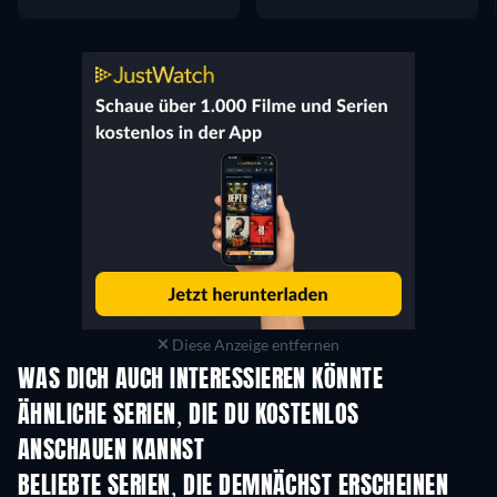
Diese Anzeige entfernen
WAS DICH AUCH INTERESSIEREN KÖNNTE
Serie
Serie
S
ÄHNLICHE SERIEN, DIE DU KOSTENLOS
ANSCHAUEN KANNST
Serie
Serie
S
BELIEBTE SERIEN, DIE DEMNÄCHST ERSCHEINEN
Serie
Serie
S