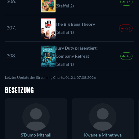
306.
+5
(Staffel 2)
The Big Bang Theory
307.
-26
(Staffel 1)
Jury Duty präsentiert:
308.
Company Retreat
+8
(Staffel 1)
Letztes Update der Streaming Charts: 01:21, 07.08.2026
BESETZUNG
S'Dumo Mtshali
Kwanele Mthethwa