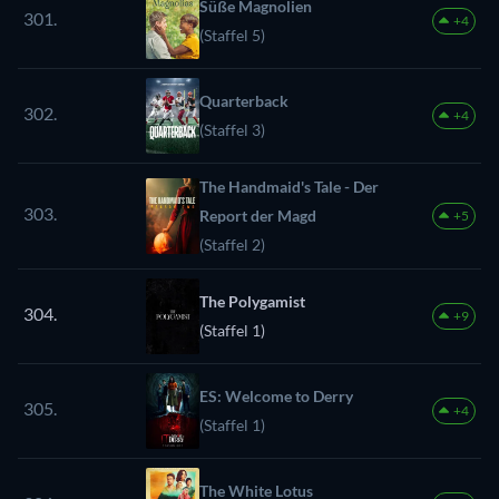
Süße Magnolien
301.
+4
(Staffel 5)
Quarterback
302.
+4
(Staffel 3)
The Handmaid's Tale - Der
303.
Report der Magd
+5
(Staffel 2)
The Polygamist
304.
+9
(Staffel 1)
ES: Welcome to Derry
305.
+4
(Staffel 1)
The White Lotus