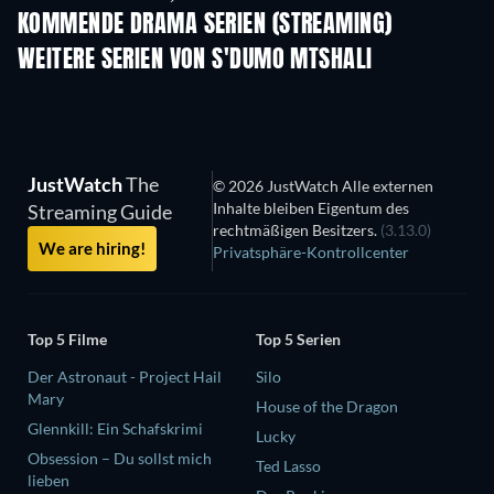
KOMMENDE DRAMA SERIEN (STREAMING)
Staffel 4
Staffel 6
Staf
WEITERE SERIEN VON S'DUMO MTSHALI
Serie
Serie
S
JustWatch
The
© 2026 JustWatch Alle externen
Inhalte bleiben Eigentum des
Streaming Guide
rechtmäßigen Besitzers.
(3.13.0)
We are hiring!
Privatsphäre-Kontrollcenter
Top 5 Filme
Top 5 Serien
Der Astronaut - Project Hail
Silo
Mary
House of the Dragon
Glennkill: Ein Schafskrimi
Lucky
Obsession – Du sollst mich
Ted Lasso
lieben