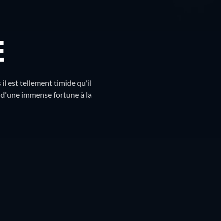
E
 est tellement timide qu'il
er d'une immense fortune à la
Résumé
Bandes-annonces
Programmes similair
Liste
Grille
🇧🇪
Belgique