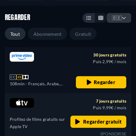
REGARDER
🇧🇪
Tout
Abonnement
Gratuit
30 jours gratuits
Puis 2,99€ / mois
CC
4K
Regarder
108min
- Français, Arabe,
Tchèque, Allemand, Anglais,
Espagnol, Hongrois, Italien,
7 jours gratuits
Japonais, Polonais, Portugais,
Puis 9,99€ / mois
Turc
Profitez de films gratuits sur
Regarder gratuit
Apple TV
SPONSORISE