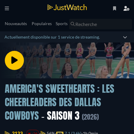
Nouveautés
Populaires
Sports
Actuellement disponible sur 1 service de streaming.
AMERICA'S SWEETHEARTS : LES
CHEERLEADERS DES DALLAS
COWBOYS
- SAISON 3
(2026)
2123.
56%
7.1 (3.6k)
1h 0min
-34