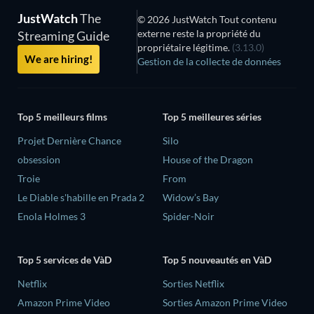
JustWatch
The
© 2026 JustWatch Tout contenu
externe reste la propriété du
Streaming Guide
propriétaire légitime.
(3.13.0)
We are hiring!
Gestion de la collecte de données
Top 5 meilleurs films
Top 5 meilleures séries
Projet Dernière Chance
Silo
obsession
House of the Dragon
Troie
From
Le Diable s'habille en Prada 2
Widow’s Bay
Enola Holmes 3
Spider-Noir
Top 5 services de VàD
Top 5 nouveautés en VàD
Netflix
Sorties Netflix
Amazon Prime Video
Sorties Amazon Prime Video