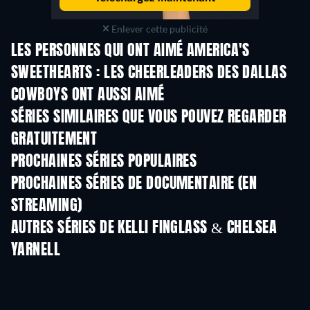
Enlever cette publicité
LES PERSONNES QUI ONT AIMÉ AMERICA'S
SWEETHEARTS : LES CHEERLEADERS DES DALLAS
COWBOYS ONT AUSSI AIMÉ
Série
Série
S
SÉRIES SIMILAIRES QUE VOUS POUVEZ REGARDER
GRATUITEMENT
Série
PROCHAINES SÉRIES POPULAIRES
Série
Série
S
PROCHAINES SÉRIES DE DOCUMENTAIRE (EN
STREAMING)
Saison 1
Saison 1
Sais
AUTRES SÉRIES DE KELLI FINGLASS & CHELSEA
YARNELL
Série
Série
S