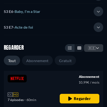
S3 E6
-
Baby, I'm a Star
S3 E7
-
Acte de foi
REGARDER
🇧🇪
Tout
Abonnement
Gratuit
Abonnement
10,99€ / mois
CC
HD
Regarder
7 épisodes -
60min