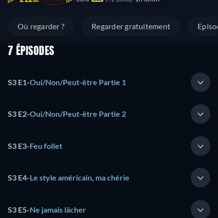
Où regarder ?
Regarder gratuitement
Episo
7 ÉPISODES
S3 E1
-
Oui/Non/Peut-être Partie 1
S3 E2
-
Oui/Non/Peut-être Partie 2
S3 E3
-
Feu follet
S3 E4
-
Le style américain, ma chérie
S3 E5
-
Ne jamais lâcher