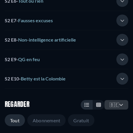
S2 E6
-
Tout ou rien
S2 E7
-
Fausses excuses
S2 E8
-
Non-intelligence artificielle
S2 E9
-
QG en feu
S2 E10
-
Betty est la Colombie
REGARDER
🇧🇪
Tout
Abonnement
Gratuit