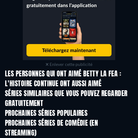
Enlever cette publicité
LES PERSONNES QUI ONT AIMÉ BETTY LA FEA :
L'HISTOIRE CONTINUE ONT AUSSI AIMÉ
Série
Série
S
SÉRIES SIMILAIRES QUE VOUS POUVEZ REGARDER
GRATUITEMENT
Série
S
PROCHAINES SÉRIES POPULAIRES
Série
Série
S
PROCHAINES SÉRIES DE COMÉDIE (EN
STREAMING)
Saison 6
Saison 2
Sais