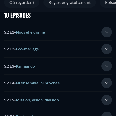
Où regarder ?
Regarder gratuitement
Episo
10 ÉPISODES
S2 E1
-
Nouvelle donne
S2 E2
-
Éco-mariage
S2 E3
-
Karmando
S2 E4
-
Ni ensemble, ni proches
S2 E5
-
Mission, vision, division