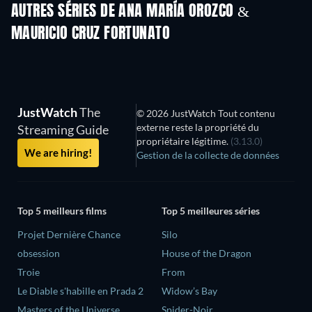
AUTRES SÉRIES DE ANA MARÍA OROZCO &
MAURICIO CRUZ FORTUNATO
Série
Série
S
JustWatch
The
© 2026 JustWatch Tout contenu
externe reste la propriété du
Streaming Guide
propriétaire légitime.
(3.13.0)
We are hiring!
Gestion de la collecte de données
Top 5 meilleurs films
Top 5 meilleures séries
Projet Dernière Chance
Silo
obsession
House of the Dragon
Troie
From
Le Diable s'habille en Prada 2
Widow’s Bay
Masters of the Universe
Spider-Noir