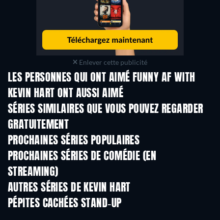
Enlever cette publicité
LES PERSONNES QUI ONT AIMÉ FUNNY AF WITH
KEVIN HART ONT AUSSI AIMÉ
Série
S
SÉRIES SIMILAIRES QUE VOUS POUVEZ REGARDER
GRATUITEMENT
Série
Série
S
PROCHAINES SÉRIES POPULAIRES
Série
Série
S
PROCHAINES SÉRIES DE COMÉDIE (EN
STREAMING)
Saison 6
Saison 2
Sais
AUTRES SÉRIES DE KEVIN HART
Série
Série
S
PÉPITES CACHÉES STAND-UP