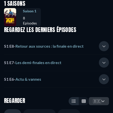
1 SAISONS
Saison 1
8
Episodes
REGARDEZ LES DERNIERS ÉPISODES
S1 E8
-
Retour aux sources : la finale en direct
S1 E7
-
Les demi-finales en direct
S1 E6
-
Actu & vannes
REGARDER
🇧🇪