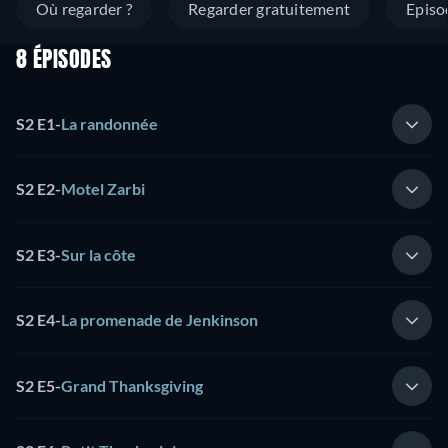
Où regarder ?
Regarder gratuitement
Episo
8 ÉPISODES
S2 E1
-
La randonnée
S2 E2
-
Motel Zarbi
S2 E3
-
Sur la côte
S2 E4
-
La promenade de Jenkinson
S2 E5
-
Grand Thanksgiving