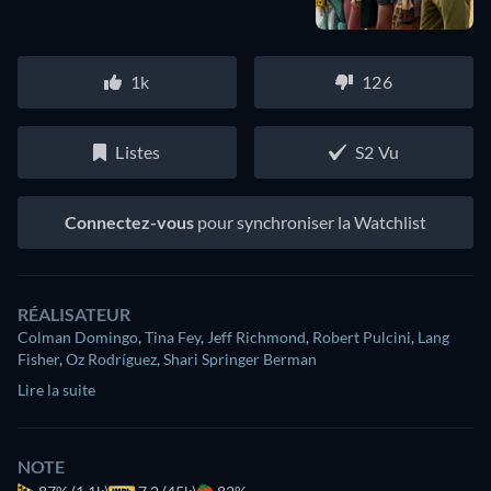
1k
126
Listes
S2 Vu
Connectez-vous
pour synchroniser la Watchlist
RÉALISATEUR
Colman Domingo
,
Tina Fey
,
Jeff Richmond
,
Robert Pulcini
,
Lang
Fisher
,
Oz Rodríguez
,
Shari Springer Berman
Lire la suite
NOTE