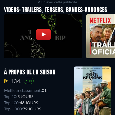
Enlever cette publicité
VIDEOS: TRAILERS, TEASERS, BANDES-ANNONCES
À PROPOS DE LA SAISON
134.
+5
Meilleur classement:
01.
Top 10:
5 JOURS
Top 100:
48 JOURS
Top 1 000:
79 JOURS