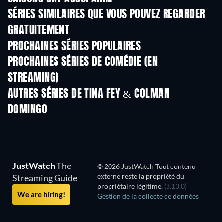
SÉRIES SIMILAIRES QUE VOUS POUVEZ REGARDER
GRATUITEMENT
Série
S
PROCHAINES SÉRIES POPULAIRES
Série
Série
S
PROCHAINES SÉRIES DE COMÉDIE (EN
STREAMING)
Saison 6
Saison 2
Sais
AUTRES SÉRIES DE TINA FEY & COLMAN
DOMINGO
Série
Série
S
JustWatch
The
© 2026 JustWatch Tout contenu
externe reste la propriété du
Streaming Guide
propriétaire légitime.
(3.13.0)
We are hiring!
Gestion de la collecte de données