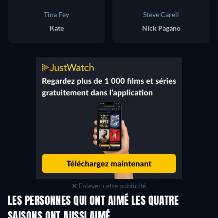
Tina Fey
Steve Carell
Kate
Nick Pagano
Enlever cette publicité
LES PERSONNES QUI ONT AIMÉ LES QUATRE
SAISONS ONT AUSSI AIMÉ
Série
Série
S