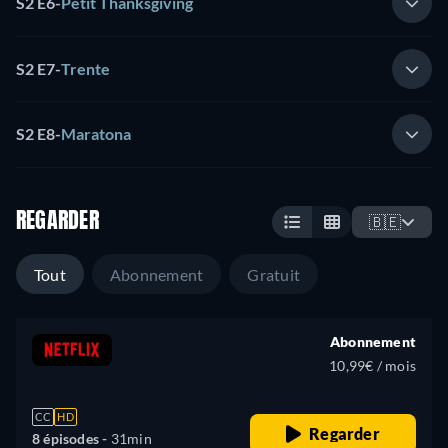
S2 E6
-
Petit Thanksgiving
S2 E7
-
Trente
S2 E8
-
Maratona
REGARDER
🇧🇪
Tout
Abonnement
Gratuit
Abonnement
10,99€ / mois
CC
HD
Regarder
8 épisodes -
31min