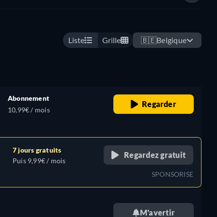
Liste
Grille
🇧🇪
Belgique
Abonnement
Regarder
10,99€ / mois
7 jours gratuits
Regardez gratuit
Puis 9,99€ / mois
SPONSORISE
M'avertir