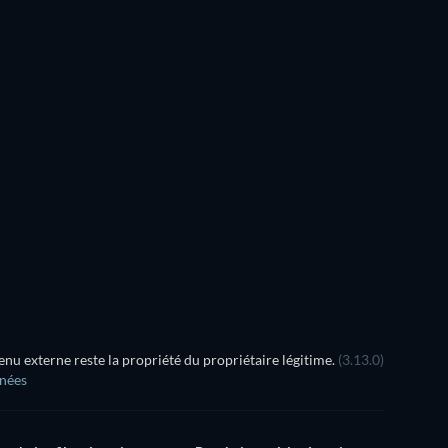
Série
Série
Série
Saison 2
Saison 1
Bass X Mac
u externe reste la propriété du propriétaire légitime.
(3.13.0)
nnées