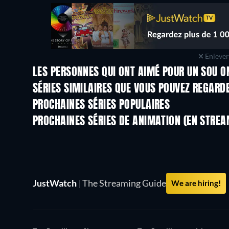
Enlever 
LES PERSONNES QUI ONT AIMÉ POUR UN SOU O
Série
Série
SÉRIES SIMILAIRES QUE VOUS POUVEZ REGARD
Série
Série
PROCHAINES SÉRIES POPULAIRES
Série
Série
PROCHAINES SÉRIES DE ANIMATION (EN STREA
Saison 4
Saison 1
JustWatch
|
The Streaming Guide
We are hiring!