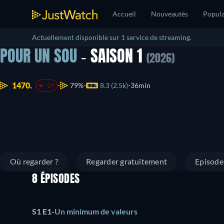
Accueil
Nouveautés
Popula
Actuellement disponible sur 1 service de streaming.
POUR UN SOU
- SAISON 1
(2026)
1470.
79%
8.3 (2.5k)
36min
-29
Où regarder ?
Regarder gratuitement
Episode
8 ÉPISODES
S1 E1
-
Un minimum de valeurs