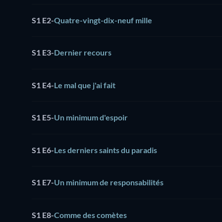
S1 E2
-
Quatre-vingt-dix-neuf mille
S1 E3
-
Dernier recours
S1 E4
-
Le mal que j'ai fait
S1 E5
-
Un minimum d'espoir
S1 E6
-
Les derniers saints du paradis
S1 E7
-
Un minimum de responsabilités
S1 E8
-
Comme des comètes