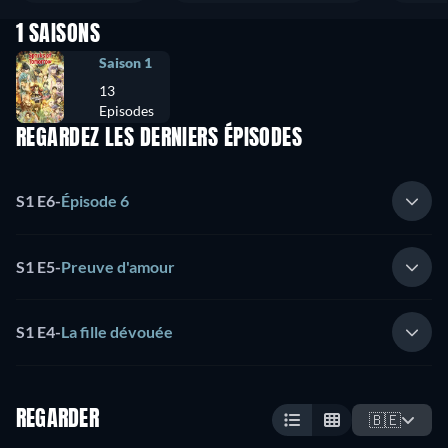
1 SAISONS
Saison 1
13
Episodes
REGARDEZ LES DERNIERS ÉPISODES
S1 E6
-
Épisode 6
S1 E5
-
Preuve d'amour
S1 E4
-
La fille dévouée
REGARDER
🇧🇪