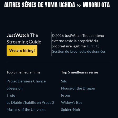
AUTRES SÉRIES DE YUMA UCHIDA & MINORU OTA
Série
Série
S
JustWatch
The
© 2026 JustWatch Tout contenu
externe reste la propriété du
Streaming Guide
propriétaire légitime.
(3.13.0)
We are hiring!
Gestion de la collecte de données
Top 5 meilleurs films
Top 5 meilleures séries
Projet Dernière Chance
Silo
obsession
House of the Dragon
Troie
From
Le Diable s'habille en Prada 2
Widow’s Bay
Masters of the Universe
Spider-Noir