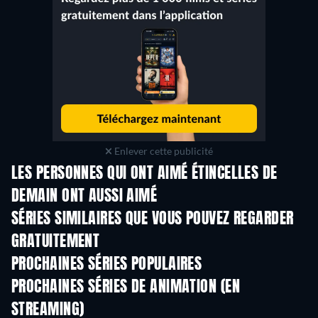
Enlever cette publicité
LES PERSONNES QUI ONT AIMÉ ÉTINCELLES DE
DEMAIN ONT AUSSI AIMÉ
Série
Série
S
SÉRIES SIMILAIRES QUE VOUS POUVEZ REGARDER
GRATUITEMENT
Série
Série
S
PROCHAINES SÉRIES POPULAIRES
Série
Série
S
PROCHAINES SÉRIES DE ANIMATION (EN
STREAMING)
Saison 4
Saison 1
Sais