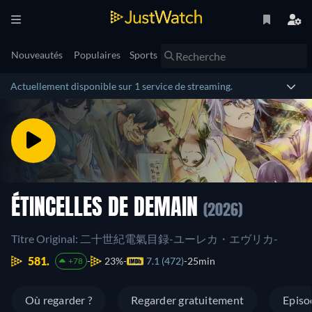
Nouveautés
Populaires
Sports
Actuellement disponible sur 1 service de streaming.
ÉTINCELLES DE DEMAIN
(2026)
Titre Original: 二十世紀電氣目録-ユーレカ・エヴリカ-
581.
23%
7.1 (472)
25min
+78
Où regarder ?
Regarder gratuitement
Episo