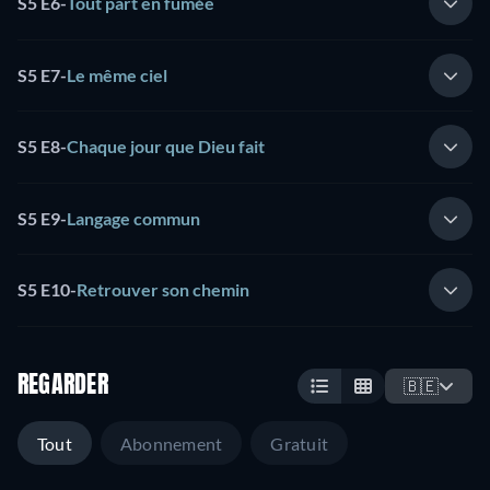
S5 E6
-
Tout part en fumée
S5 E7
-
Le même ciel
S5 E8
-
Chaque jour que Dieu fait
S5 E9
-
Langage commun
S5 E10
-
Retrouver son chemin
REGARDER
🇧🇪
Tout
Abonnement
Gratuit