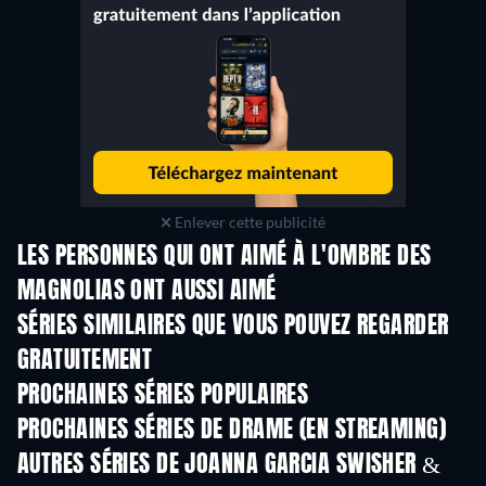
Enlever cette publicité
LES PERSONNES QUI ONT AIMÉ À L'OMBRE DES
MAGNOLIAS ONT AUSSI AIMÉ
Série
Série
S
SÉRIES SIMILAIRES QUE VOUS POUVEZ REGARDER
GRATUITEMENT
Série
S
PROCHAINES SÉRIES POPULAIRES
Série
Série
S
PROCHAINES SÉRIES DE DRAME (EN STREAMING)
Saison 6
Saison 2
Sais
AUTRES SÉRIES DE JOANNA GARCIA SWISHER &