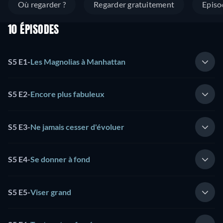
Où regarder ?
Regarder gratuitement
Episo
10 ÉPISODES
S5 E1
-
Les Magnolias à Manhattan
S5 E2
-
Encore plus fabuleux
S5 E3
-
Ne jamais cesser d'évoluer
S5 E4
-
Se donner à fond
S5 E5
-
Viser grand