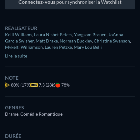
Connectez-vous
pour synchroniser la Watchlist
RÉALISATEUR
Kelli Williams
,
Laura Nisbet Peters
,
Yangzom Brauen
,
JoAnna
Garcia Swisher
,
Matt Drake
,
Norman Buckley
,
Christine Swanson
,
Mykelti Williamson
,
Lauren Petzke
,
Mary Lou Belli
Lire la suite
NOTE
80%
(179)
7.3 (28k)
78%
GENRES
Drame, Comédie Romantique
DURÉE