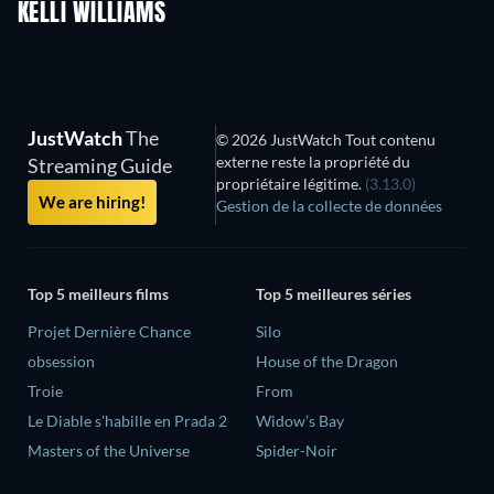
KELLI WILLIAMS
Série
Série
S
JustWatch
The
© 2026 JustWatch Tout contenu
externe reste la propriété du
Streaming Guide
propriétaire légitime.
(3.13.0)
We are hiring!
Gestion de la collecte de données
Top 5 meilleurs films
Top 5 meilleures séries
Projet Dernière Chance
Silo
obsession
House of the Dragon
Troie
From
Le Diable s'habille en Prada 2
Widow’s Bay
Masters of the Universe
Spider-Noir